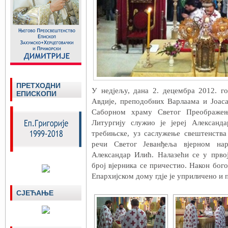
ПРЕТХОДНИ
У недjељу, дана 2. децембра 2012. г
ЕПИСКОПИ
Авдије, преподобних Варлаама и Јоаса
Саборном храму Светог Преображењ
Литургију служио је јереј Александ
требињске, уз саслужење свештенства
речи Светог Јеванђеља вјерном нар
Александар Илић. Налазећи се у прво
број вјерника се причестио. Након бог
Епархијском дому гдје је уприличено и
СЈЕЋАЊЕ