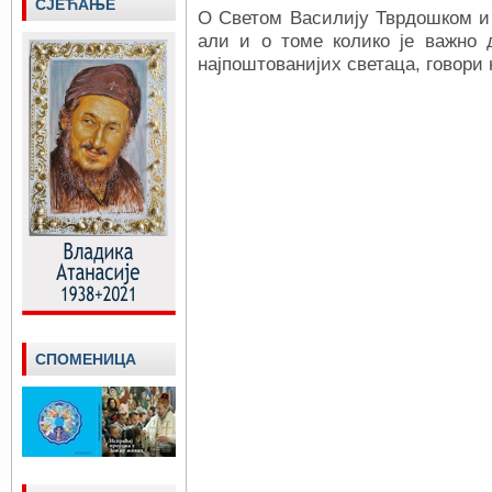
СЈЕЋАЊЕ
О Светом Василију Тврдошком и
али и о томе колико је важно 
најпоштованијих светаца, говори
СПОМЕНИЦА