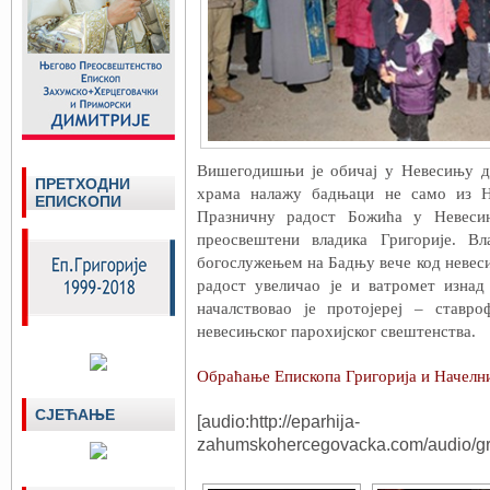
Вишегодишњи је обичај у Невесињу д
ПРЕТХОДНИ
храма налажу бадњаци не само из Н
ЕПИСКОПИ
Празничну радост Божића у Невесињ
преосвештени владика Григорије. Вл
богослужењем на Бадњу вече код невес
радост увеличао је и ватромет изна
началствовао је протојереј – ставр
невесињског парохијског свештенства.
Обраћање Епископа Григорија и Начелн
СЈЕЋАЊЕ
[audio:http://eparhija-
zahumskohercegovacka.com/audio/gr