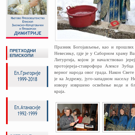
Празник Богојављење, као и прошлих 
ПРЕТХОДНИ
Невесињу, гдје је у Саборном храму В
ЕПИСКОПИ
Литургија, којом је началствовао је
протојереја-ставрофора Алексе Зубц
верног народа овог града. Након Свете 
је ка Једрежу, југо-западном насељу 
извору извршено освећење воде и б
краја.