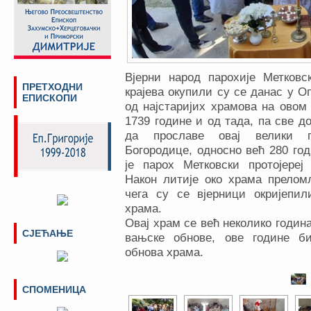
Вјерни народ парохије Метковс
ПРЕТХОДНИ
крајева окупили су се данас у Оп
ЕПИСКОПИ
од најстаријих храмова на овом 
1739 године и од тада, па све д
да прославе овај велики п
Богородице, односно већ 280 год
је парох Метковски протојере
Након литије око храма преломљ
чега су се вјерници окријепи
храма.
Овај храм се већ неколико годин
СЈЕЋАЊЕ
вањске обнове, ове године б
обнова храма.
СПОМЕНИЦА