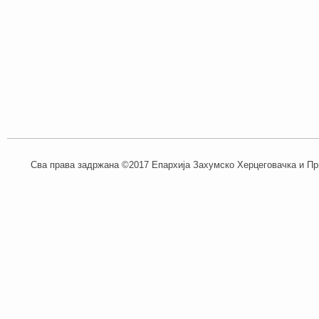
Сва права задржана ©2017 Епархија Захумско Херцеговачка и При