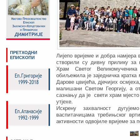
ПРЕТХОДНИ
Лијепо вријеме и добра намјера 
ЕПИСКОПИ
створили су дивну прилику за 
Храм Светог Великомученика 
обиљежила је заједничка кратка 
Дарове цвијећа, дјечијих осмјеха
малишани Светом Георгију, а о
сазнању да је свети храм мјесто
утјехе.
Искрену захвалност дугује
васпитачицама требињског вртић
активности одвојиле вријеме за п