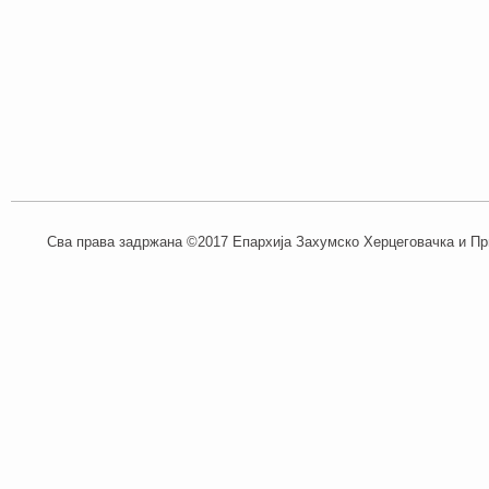
Сва права задржана ©2017 Епархија Захумско Херцеговачка и При