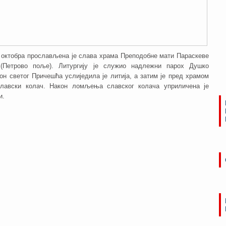
 октобра прослављена је слава храма Преподобне мати Параскеве
(Петрово поље). Литургију je служио надлежни парох Душко
он светог Причешћа услиједила је литија, а затим је пред храмом
лавски колач. Након ломљења славског колача уприличена је
и.