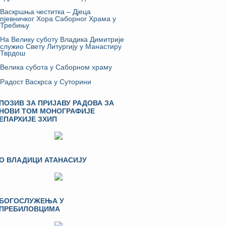
Васкршња честитка – Дјеца
пјевничког Хора Саборног Храма у
Требињу
На Велику суботу Владика Димитрије
служио Свету Литургију у Манастиру
Тврдош
Велика субота у Саборном храму
Радост Васкрса у Суторини
ПОЗИВ ЗА ПРИЈАВУ РАДОВА ЗА
НОВИ ТОМ МОНОГРАФИЈЕ
ЕПАРХИЈЕ ЗХИП
О ВЛАДИЦИ АТАНАСИЈУ
БОГОСЛУЖЕЊА У
ПРЕБИЛОВЦИМА