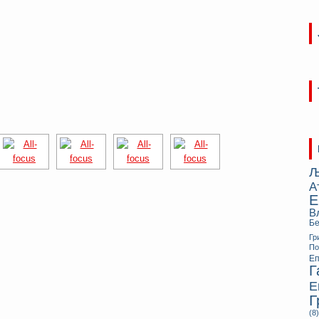
Љ
А
Е
В
Бе
Гр
П
Еп
Г
Е
Г
(8)