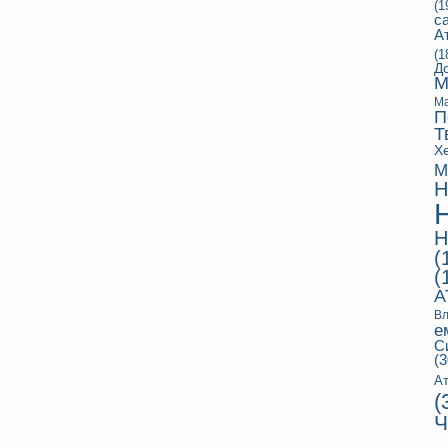
(1
с
А
(1
Д
М
Ма
П
Т
Х
М
Н
Н
(
(
А
Вл
е
С
(3
Ат
(
Ч