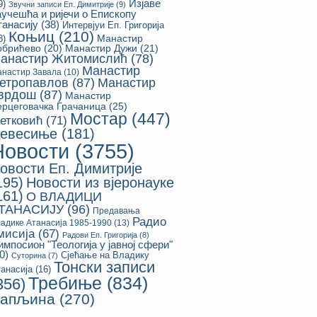
Изјаве
9)
Звучни записи Еп. Димитрије
(9)
аучешћа и ријечи о Епископу
танасију
(38)
Интервјуи Еп. Григорија
Коњиц
(210)
8)
Манастир
обрићево
(20)
Манастир Дужи
(21)
анастир Житомислић
(78)
Манастир
настир Завала
(10)
етропавлов
(87)
Манастир
врдош
(87)
Манастир
ерцеговачка Грачаница
(25)
Мостар
(447)
етковић
(71)
евесиње
(181)
Новости
(3755)
овости Еп. Димитрије
195)
Новости из вјеронауке
161)
О ВЛАДИЦИ
ТАНАСИЈУ
(96)
Предавања
Радио
адике Атанасија 1985-1990
(13)
мисија
(67)
Радови Еп. Григорија
(8)
импосион "Теологија у јавној сфери"
0)
Сјећање на Владику
Суторина
(7)
Тонски записи
анасија
(16)
Требиње
(834)
356)
апљина
(270)