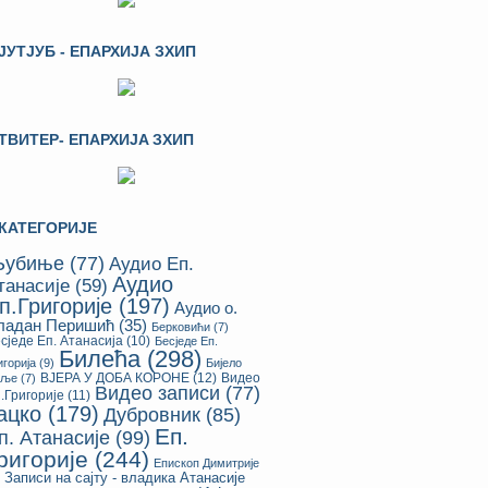
ЈУТЈУБ - ЕПАРХИЈА ЗХИП
ТВИТЕР- ЕПАРХИЈA ЗХИП
КАТЕГОРИЈЕ
убиње
(77)
Аудио Еп.
Аудио
танасије
(59)
п.Григорије
(197)
Аудио о.
ладан Перишић
(35)
Берковићи
(7)
сједе Еп. Атанасија
(10)
Бесједе Еп.
Билећа
(298)
игорија
(9)
Бијело
ВЈЕРА У ДОБА КОРОНЕ
(12)
Видео
оље
(7)
Видео записи
(77)
.Григорије
(11)
ацко
(179)
Дубровник
(85)
Еп.
п. Атанасије
(99)
ригорије
(244)
Епископ Димитрије
Записи на сајту - владика Атанасије