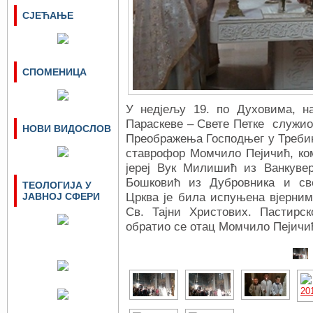
СЈЕЋАЊЕ
СПОМЕНИЦА
У недјељу 19. по Духовима, н
Параскеве – Свете Петке служио 
НОВИ ВИДОСЛОВ
Преображења Господњег у Требињ
ставрофор Момчило Пејичић, ко
јереј Вук Милишић из Ванкувер
Бошковић из Дубровника и св
ТЕОЛОГИЈА У
ЈАВНОЈ СФЕРИ
Црква је била испуњена вјерним
Св. Тајни Христових. Пастирс
обратио се отац Момчило Пејичи