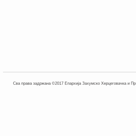
Сва права задржана ©2017 Епархија Захумско Херцеговачка и При