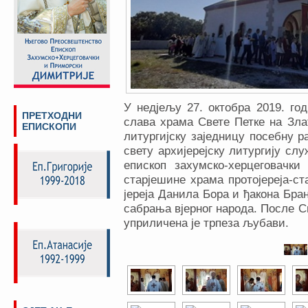
У недјељу 27. октобра 2019. го
ПРЕТХОДНИ
слава храма Свете Петке на Зла
ЕПИСКОПИ
литургијску заједницу посебну р
свету архијерејску литургију сл
епископ захумско-херцеговачк
старјешине храма протојереја-с
јереја Данила Бора и ђакона Бран
сабрања вјерног народа. После С
уприличена је трпеза љубави.