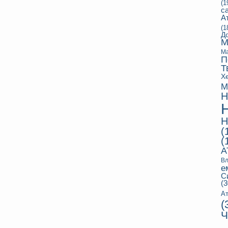
(1
с
А
(1
Д
М
Ма
П
Т
Х
М
Н
Н
(
(
А
Вл
е
С
(3
Ат
(
Ч