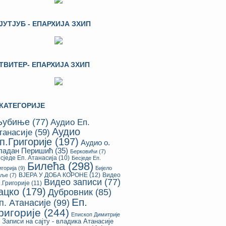
ЈУТЈУБ - ЕПАРХИЈА ЗХИП
ТВИТЕР- ЕПАРХИЈA ЗХИП
КАТЕГОРИЈЕ
убиње
(77)
Аудио Еп.
Аудио
танасије
(59)
п.Григорије
(197)
Аудио о.
ладан Перишић
(35)
Берковићи
(7)
сједе Еп. Атанасија
(10)
Бесједе Еп.
Билећа
(298)
игорија
(9)
Бијело
ВЈЕРА У ДОБА КОРОНЕ
(12)
Видео
оље
(7)
Видео записи
(77)
.Григорије
(11)
ацко
(179)
Дубровник
(85)
Еп.
п. Атанасије
(99)
ригорије
(244)
Епископ Димитрије
Записи на сајту - владика Атанасије