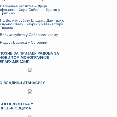
Васкршња честитка – Дјеца
пјевничког Хора Саборног Храма у
Требињу
На Велику суботу Владика Димитрије
служио Свету Литургију у Манастиру
Тврдош
Велика субота у Саборном храму
Радост Васкрса у Суторини
ПОЗИВ ЗА ПРИЈАВУ РАДОВА ЗА
НОВИ ТОМ МОНОГРАФИЈЕ
ЕПАРХИЈЕ ЗХИП
О ВЛАДИЦИ АТАНАСИЈУ
БОГОСЛУЖЕЊА У
ПРЕБИЛОВЦИМА