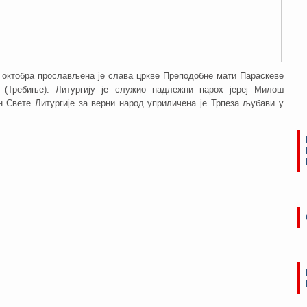
 октобра прослављена је слава цркве Преподобне мати Параскеве
 (Требиње). Литургију je служио надлежни парох јереј Милош
н Свете Литургије за верни народ уприличена је Трпеза љубави у