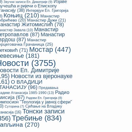
Изјаве
9)
Звучни записи Еп. Димитрије
(9)
аучешћа и ријечи о Епископу
танасију
(38)
Интервјуи Еп. Григорија
Коњиц
(210)
8)
Манастир
обрићево
(20)
Манастир Дужи
(21)
анастир Житомислић
(78)
Манастир
настир Завала
(10)
етропавлов
(87)
Манастир
врдош
(87)
Манастир
ерцеговачка Грачаница
(25)
Мостар
(447)
етковић
(71)
евесиње
(181)
Новости
(3755)
овости Еп. Димитрије
195)
Новости из вјеронауке
161)
О ВЛАДИЦИ
ТАНАСИЈУ
(96)
Предавања
Радио
адике Атанасија 1985-1990
(13)
мисија
(67)
Радови Еп. Григорија
(8)
импосион "Теологија у јавној сфери"
0)
Сјећање на Владику
Суторина
(7)
Тонски записи
анасија
(16)
Требиње
(834)
356)
апљина
(270)