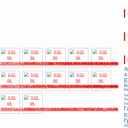
Љ
А
Е
В
Бе
Гр
П
Еп
Г
Е
Г
(8)