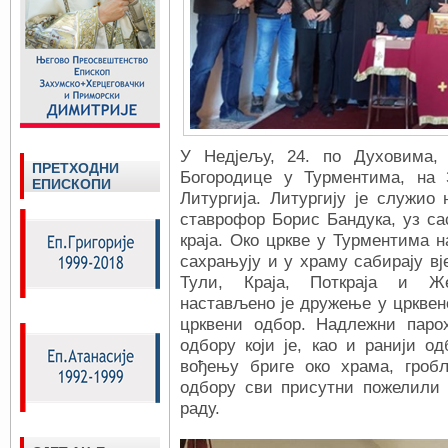
У Недјељу, 24. по Духовима,
ПРЕТХОДНИ
Богородице у Турментима, на 
ЕПИСКОПИ
Литургија. Литургију је служио 
ставрофор Борис Бандука, уз са
краја. Око цркве у Турментима н
сахрањују и у храму сабирају вј
Тули, Краја, Поткраја и Же
настављено је дружење у црквено
црквени одбор. Надлежни пар
одбору који је, као и ранији о
вођењу бриге око храма, гроб
одбору сви присутни пожелили 
раду.