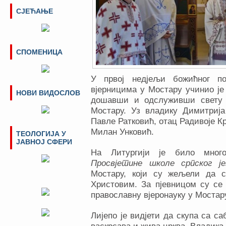
СЈЕЋАЊЕ
СПОМЕНИЦА
У првој недјељи божићног п
вјерницима у Мостару учинио је
НОВИ ВИДОСЛОВ
дошавши и одслуживши свету Л
Мостару. Уз владику Димитриј
Павле Ратковић, отац Радивоје К
Милан Унковић.
ТЕОЛОГИЈА У
ЈАВНОЈ СФЕРИ
На Литургији је било много
Просвјетине школе српског је
Мостару, који су жељели да с
Христовим. За пјевницом су се 
православну вјеронауку у Мостар
Лијепо је видјети да скупа са с