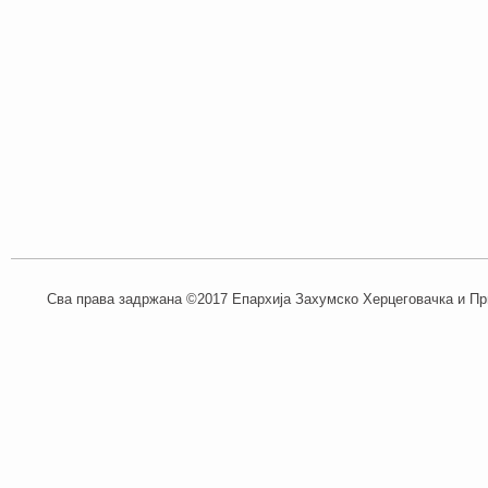
Сва права задржана ©2017 Епархија Захумско Херцеговачка и При