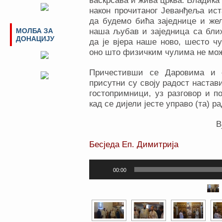
васкрсава и жива црква. Владика 
након прочитаног Јеванђеља ис
да будемо бића заједнице и же
МОЛБА ЗА
наша љубав и заједница са ближ
ДОНАЦИЈУ
да је вјера наше ново, шесто ч
оно што физичким чулима не мо
Причестивши се Даровима и с
присутни су своју радост настав
гостопримници, уз разговор и п
кад се дијели јесте управо (та) ра
В
Бесједа Еп. Димитрија
Прегледач
00:00
звучних
записа