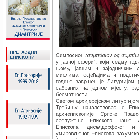
ПРЕТХОДНИ
Симпосион
(συμπόσιον од συμπίν
ЕПИСКОПИ
у јавној сфери”, који седму го
њему, јавним и заједничким д
мислима, осјећајима и подсти
године завршен је Литургијом (
сабраних на једном мјесту, ра
бесмртности.
Светом архијерејском литургијо
Требињу, началствовао је Епи
архиепископије Српске Прав
саслужење Епископа наше Д
Епископа диселдорфског и
умировљеног Епископа захумско-