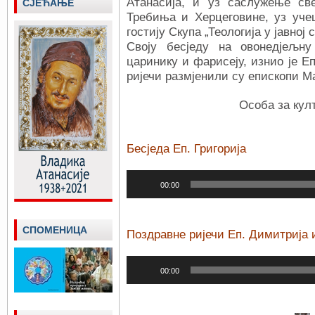
Атанасија, и уз саслужење св
СЈЕЋАЊЕ
Требиња и Херцеговине, уз уче
гостију Скупа „Теологија у јавној 
Своју бесједу на овонедјељну
царинику и фарисеју, изнио је Еп
ријечи размјенили су епископи М
Особа за кул
Бесједа Еп. Григорија
Прегледач
00:00
звучних
записа
СПОМЕНИЦА
Поздравне ријечи Еп. Димитрија 
Прегледач
00:00
звучних
записа