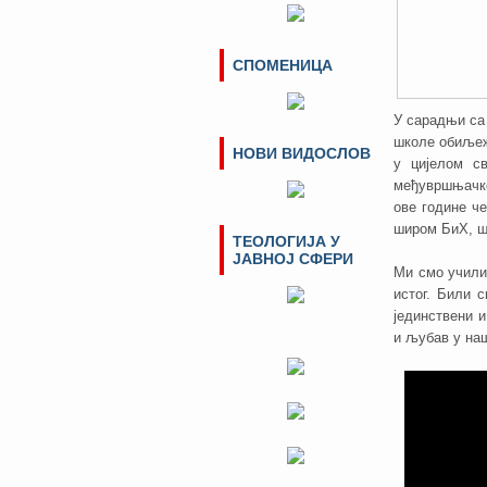
СПОМЕНИЦА
У сарадњи с
школе обиљеж
НОВИ ВИДОСЛОВ
у цијелом с
међувршњачко
ове године ч
широм БиХ, шт
ТЕОЛОГИЈА У
ЈАВНОЈ СФЕРИ
Ми смо учили 
истог. Били 
јединствени и
и љубав у наш