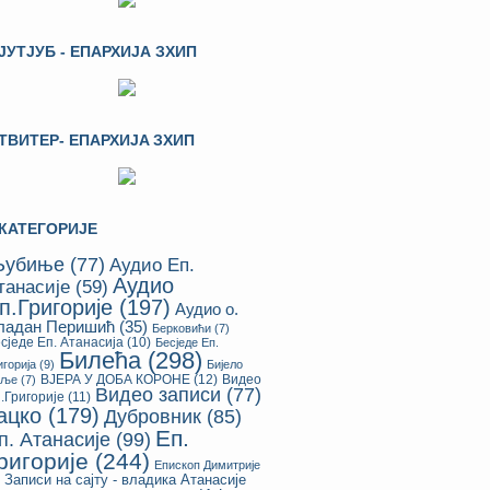
ЈУТЈУБ - ЕПАРХИЈА ЗХИП
ТВИТЕР- ЕПАРХИЈA ЗХИП
КАТЕГОРИЈЕ
убиње
(77)
Аудио Еп.
Аудио
танасије
(59)
п.Григорије
(197)
Аудио о.
ладан Перишић
(35)
Берковићи
(7)
сједе Еп. Атанасија
(10)
Бесједе Еп.
Билећа
(298)
игорија
(9)
Бијело
ВЈЕРА У ДОБА КОРОНЕ
(12)
Видео
оље
(7)
Видео записи
(77)
.Григорије
(11)
ацко
(179)
Дубровник
(85)
Еп.
п. Атанасије
(99)
ригорије
(244)
Епископ Димитрије
Записи на сајту - владика Атанасије