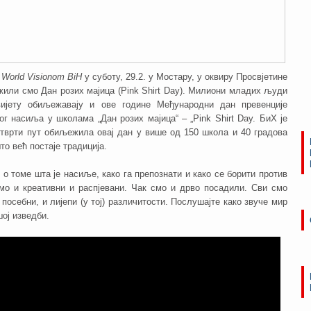
а
World Visionom BiH
у суботу, 29.2. у Мостару, у оквиру Просвјетине
или смо Дан розих мајица (Pink Shirt Day). Милиони младих људи
вијету обиљежавају и ове године Међународни дан превенције
г насиља у школама „Дан розих мајица“ – „Pink Shirt Day. БиХ је
етврти пут обиљежила овај дан у више од 150 школа и 40 градова
о већ постаје традиција.
о томе шта је насиље, како га препознати и како се борити против
смо и креативни и распјевани. Чак смо и дрво посадили. Сви смо
 посебни, и лијепи (у тој) различитости. Послушајте како звуче мир
ој изведби.