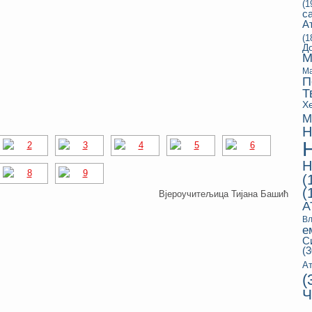
(1
с
А
(1
Д
М
Ма
П
Т
Х
М
Н
Н
(
(
Вјероучитељица Тијана Башић
А
Вл
е
С
(3
Ат
(
Ч