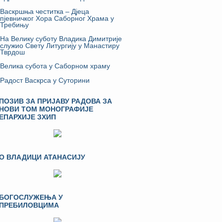
Васкршња честитка – Дјеца
пјевничког Хора Саборног Храма у
Требињу
На Велику суботу Владика Димитрије
служио Свету Литургију у Манастиру
Тврдош
Велика субота у Саборном храму
Радост Васкрса у Суторини
ПОЗИВ ЗА ПРИЈАВУ РАДОВА ЗА
НОВИ ТОМ МОНОГРАФИЈЕ
ЕПАРХИЈЕ ЗХИП
О ВЛАДИЦИ АТАНАСИЈУ
БОГОСЛУЖЕЊА У
ПРЕБИЛОВЦИМА