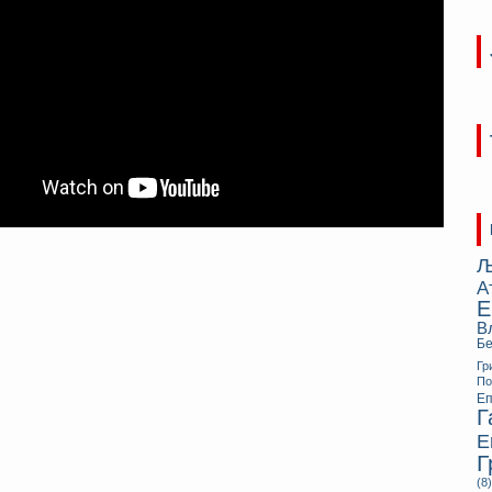
Љ
А
Е
В
Бе
Гр
П
Еп
Г
Е
Г
(8)