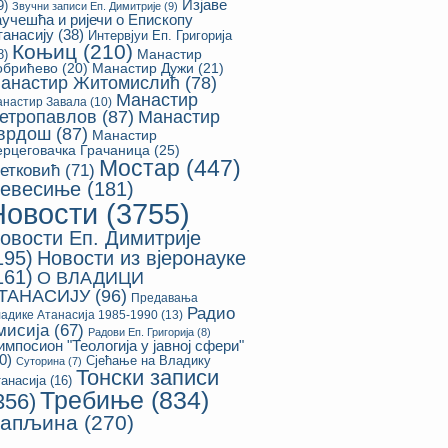
Изјаве
9)
Звучни записи Еп. Димитрије
(9)
аучешћа и ријечи о Епископу
танасију
(38)
Интервјуи Еп. Григорија
Коњиц
(210)
8)
Манастир
обрићево
(20)
Манастир Дужи
(21)
анастир Житомислић
(78)
Манастир
настир Завала
(10)
етропавлов
(87)
Манастир
врдош
(87)
Манастир
ерцеговачка Грачаница
(25)
Мостар
(447)
етковић
(71)
евесиње
(181)
Новости
(3755)
овости Еп. Димитрије
195)
Новости из вјеронауке
161)
О ВЛАДИЦИ
ТАНАСИЈУ
(96)
Предавања
Радио
адике Атанасија 1985-1990
(13)
мисија
(67)
Радови Еп. Григорија
(8)
импосион "Теологија у јавној сфери"
0)
Сјећање на Владику
Суторина
(7)
Тонски записи
анасија
(16)
Требиње
(834)
356)
апљина
(270)