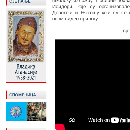
школску изложбу.
Посебне похв
СЈЕЋАЊЕ
Исидори, које су организовал
Доротеји и Његошу који су се 
овом видео прилогу.
вј
СПОМЕНИЦА