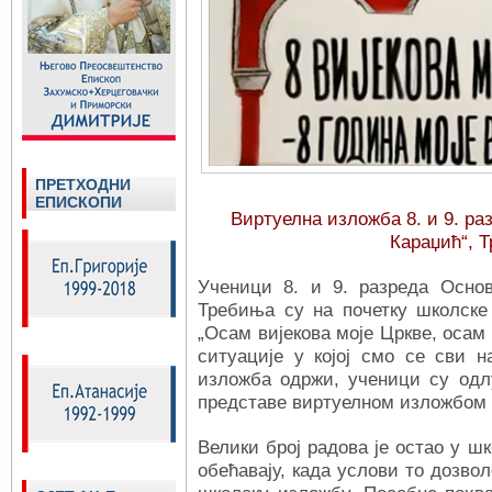
ПРЕТХОДНИ
ЕПИСКОПИ
Виртуелна изложба 8. и 9. ра
Караџић“, 
Ученици 8. и 9. разреда Осно
Требиња су на почетку школске
„Осам вијекова моје Цркве,
осам 
ситуације у којој смо се сви 
изложба одржи, ученици су одл
представе виртуелном изложбом 
Велики број радова је остао у шк
обећавају, када услови то дозвол