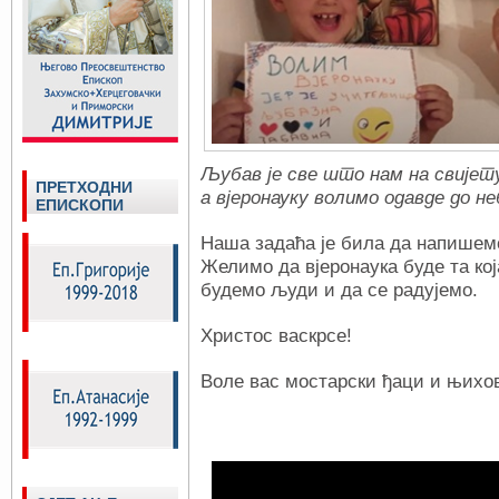
Љубав је све што нам на свијет
ПРЕТХОДНИ
а вјеронауку волимо одавде до неб
ЕПИСКОПИ
Наша задаћа је била да напишемо
Желимо да вјеронаука буде та кој
будемо људи и да се радујемо.
Христос васкрсе!
Воле вас мостарски ђаци и њихо