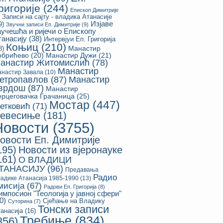
ригорије
(244)
Епископ Димитрије
Записи на сајту - владика Атанасије
Изјаве
9)
Звучни записи Еп. Димитрије
(9)
аучешћа и ријечи о Епископу
танасију
(38)
Интервјуи Еп. Григорија
Коњиц
(210)
8)
Манастир
обрићево
(20)
Манастир Дужи
(21)
анастир Житомислић
(78)
Манастир
настир Завала
(10)
етропавлов
(87)
Манастир
врдош
(87)
Манастир
ерцеговачка Грачаница
(25)
Мостар
(447)
етковић
(71)
евесиње
(181)
Новости
(3755)
овости Еп. Димитрије
195)
Новости из вјеронауке
161)
О ВЛАДИЦИ
ТАНАСИЈУ
(96)
Предавања
Радио
адике Атанасија 1985-1990
(13)
мисија
(67)
Радови Еп. Григорија
(8)
импосион "Теологија у јавној сфери"
0)
Сјећање на Владику
Суторина
(7)
Тонски записи
анасија
(16)
Требиње
(834)
356)