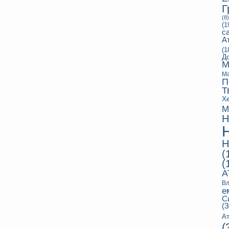
Г
(8)
(1
с
А
(1
Д
М
Ма
П
Т
Х
М
Н
Н
(
(
А
Вл
е
С
(3
Ат
(