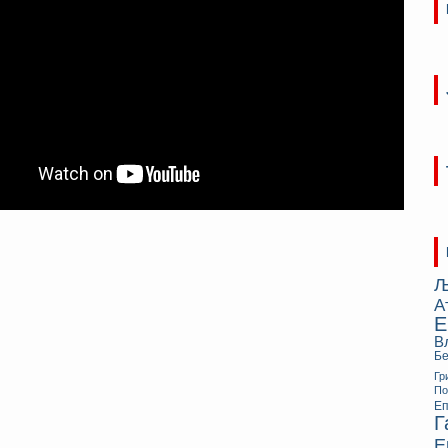
Љ
А
Е
В
Бе
Гр
П
Еп
Г
Е