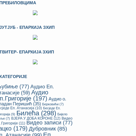
ПРЕБИЛОВЦИМА
ЈУТЈУБ - ЕПАРХИЈА ЗХИП
ТВИТЕР- ЕПАРХИЈA ЗХИП
КАТЕГОРИЈЕ
убиње
(77)
Аудио Еп.
Аудио
танасије
(59)
п.Григорије
(197)
Аудио о.
ладан Перишић
(35)
Берковићи
(7)
сједе Еп. Атанасија
(10)
Бесједе Еп.
Билећа
(298)
игорија
(9)
Бијело
ВЈЕРА У ДОБА КОРОНЕ
(12)
Видео
оље
(7)
Видео записи
(77)
.Григорије
(11)
ацко
(179)
Дубровник
(85)
Еп.
п. Атанасије
(99)