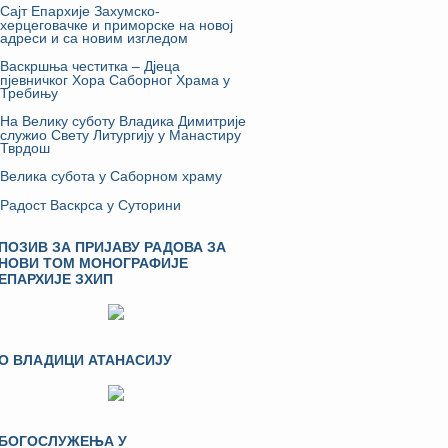
Сајт Епархије Захумско-
херцеговачке и приморске на новој
адреси и са новим изгледом
Васкршња честитка – Дјеца
пјевничког Хора Саборног Храма у
Требињу
На Велику суботу Владика Димитрије
служио Свету Литургију у Манастиру
Тврдош
Велика субота у Саборном храму
Радост Васкрса у Суторини
ПОЗИВ ЗА ПРИЈАВУ РАДОВА ЗА
НОВИ ТОМ МОНОГРАФИЈЕ
ЕПАРХИЈЕ ЗХИП
О ВЛАДИЦИ АТАНАСИЈУ
БОГОСЛУЖЕЊА У