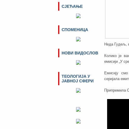
СЈЕЋАЊЕ
СПОМЕНИЦА
Неда Гудељ, в
НОВИ ВИДОСЛОВ
Колико је ва
емисији „У ср
Емисију смо
ТЕОЛОГИЈА У
серијала емит
ЈАВНОЈ СФЕРИ
Припремила С