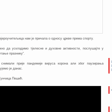
јероучитељица нам је причала о односу цркве према спорту.
жно да ускладимо тјелесне и духовне активности, послушајте у
етање празнику“.
 снимали прије пандемије вируса корона али због паузирања
ујемо је данас.
унчица Пешић.