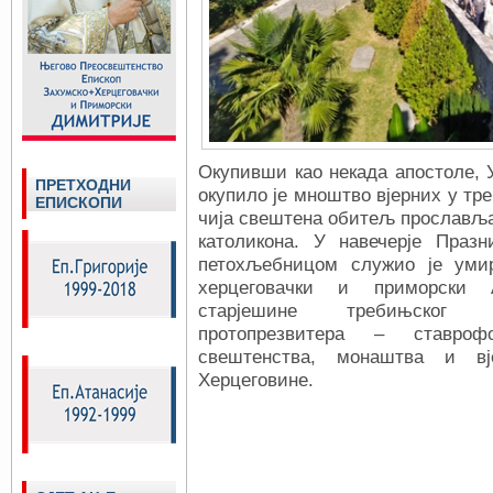
Окупивши као некада апостоле, 
ПРЕТХОДНИ
окупило је мноштво вјерних у т
ЕПИСКОПИ
чија свештена обитељ прославља 
католикона. У навечерје Праз
петохљебницом служио је уми
херцеговачки и приморски 
старјешине требињског П
протопрезвитера – ставро
свештенства, монаштва и в
Херцеговине.