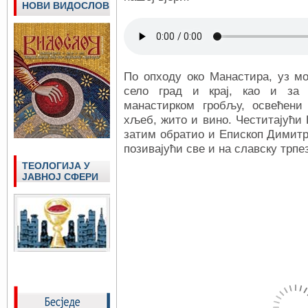
НОВИ ВИДОСЛОВ
По опходу око Манастира, уз мо
село град и крај, као и за у
манастирком гробљу, освећени
хљеб, жито и вино. Честитајући
затим обратио и Епископ Димитр
позивајући све и на славску трпез
ТЕОЛОГИЈА У
ЈАВНОЈ СФЕРИ