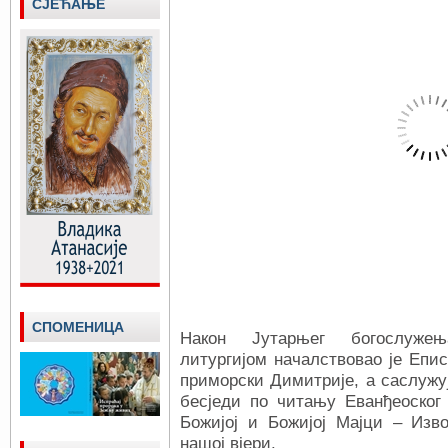
СЈЕЋАЊЕ
СПОМЕНИЦА
Након Јутарњег богослужењ
литургијом началствовао је Епис
приморски Димитрије, а саслужуј
бесједи по читању Еванђеоског 
Божијој и Божијој Мајци – Из
нашој вјери.