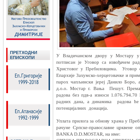
ПРЕТХОДНИ
У Владичанском двору у Мостару у 
ЕПИСКОПИ
потписан је Уговор са извођачем ра
Христовог у Пребиловцима. Уговор с
Епархије Захумско-херцеговачке и прим
парох чапљински јереј Данило Боро, 
д.о.о. Мостар г. Вања Пешут. Према
радова без пдв-а износи 1.076.794.70
радних дана, а динамика радова ће
потенцијалних донација.
Уплата прилога за обнову храма у Пре
рачуне Српске-православне црквене 
BANKA D.D.MOSTАR, на име: