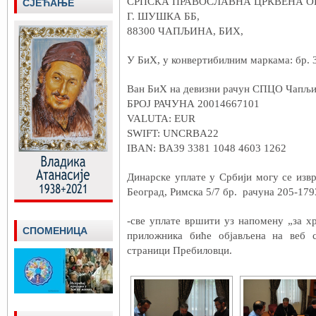
СРПСКА ПРАВОСЛАВНА ЦРКВЕНА 
СЈЕЋАЊЕ
Г. ШУШКА ББ,
88300 ЧАПЉИНА, БИХ,
У БиХ, у конвертибилним маркама: бр.
Ван БиХ на девизни рачун СПЦО Чапљ
БРОЈ РАЧУНА 20014667101
VALUTA: EUR
SWIFT: UNCRBA22
IBAN: BA39 3381 1048 4603 1262
Динарске уплате у Србији могу се из
Београд, Римска 5/7 бр. рачуна 205-17
-све уплате вршити уз напомену „за 
СПОМЕНИЦА
приложника биће објављена на веб
страници Пребиловци.