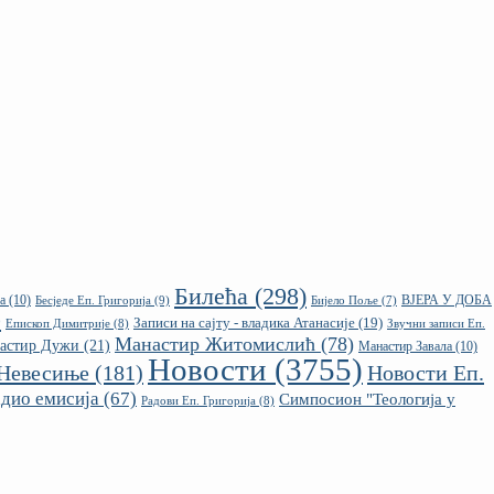
Билећа
(298)
ВЈЕРА У ДОБА
а
(10)
Бесједе Еп. Григорија
(9)
Бијело Поље
(7)
)
Записи на сајту - владика Атанасије
(19)
Епископ Димитрије
(8)
Звучни записи Еп.
Манастир Житомислић
(78)
астир Дужи
(21)
Манастир Завала
(10)
Новости
(3755)
Невесиње
(181)
Новости Еп.
адио емисија
(67)
Симпосион "Теологија у
Радови Еп. Григорија
(8)