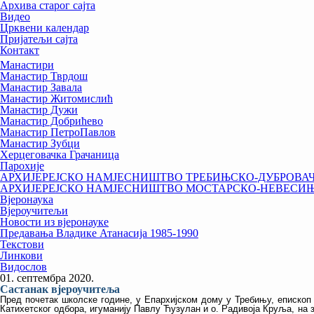
Архива старог сајта
Видео
Црквени календар
Пријатељи сајта
Контакт
Манастири
Манастир Тврдош
Манастир Завала
Манастир Житомислић
Манастир Дужи
Манастир Добрићево
Манастир ПетроПавлов
Манастир Зубци
Херцеговачка Грачаница
Парохије
АРХИЈЕРЕЈСКО НАМЈЕСНИШТВО ТРЕБИЊСКО-ДУБРОВА
АРХИЈЕРЕЈСКО НАМЈЕСНИШТВО МОСТАРСКО-НЕВЕСИ
Вјеронаука
Вјероучитељи
Новости из вјеронауке
Предавања Владике Атанасија 1985-1990
Текстови
Линкови
Видослов
01. септембра 2020.
Састанак вјероучитеља
Пред почетак школске године, у Епархијском дому у Требињу, епископ Д
Катихетског одбора, игуманију Павлу Ћузулан и о. Радивоја Круља, на з