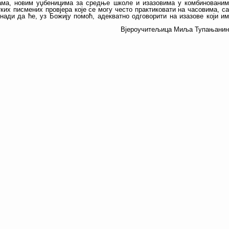
ама, новим уџбеницима за средње школе и изазовима у комбинованим
ких писмених провјера које се могу често практиковати на часовима, са
ади да ће, уз Божију помоћ, адекватно одговорити на изазове који им
Вјероучитељица Миља Тупањанин