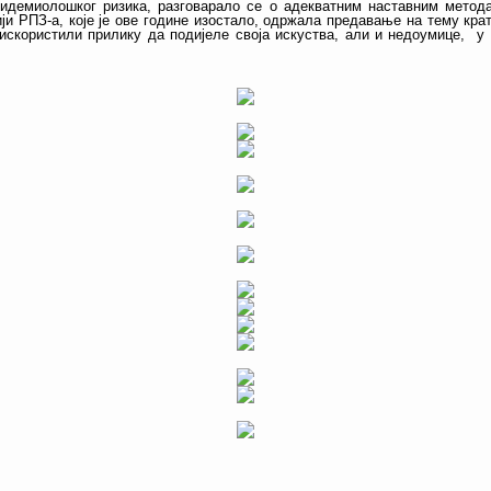
идемиолошког ризика, разговарало се о адекватним наставним метод
ји РПЗ-а, које је ове године изостало, одржала предавање на тему крат
скористили прилику да подијеле своја искуства, али и недоумице, у н