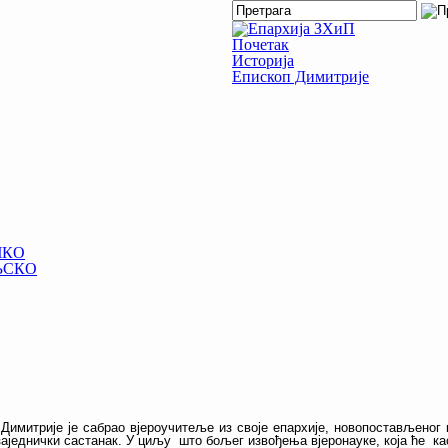
Почетак
Историја
Епископ Димитрије
ЧКО
ЊСКО
имитрије је сабрао вјероучитеље из своје епархије, новопостављеног к
аједнички састанак. У циљу што бољег извођења вјеронауке, која ће као 