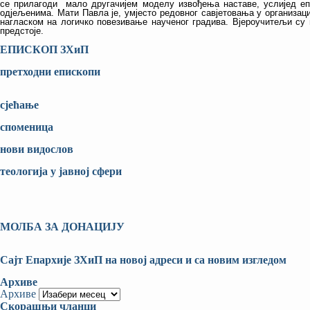
се прилагоди мало другачијем моделу извођења наставе, услијед еп
одјељенима. Мати Павла је, умјесто редовног савјетовања у организаци
нагласком на логичко повезивање наученог градива. Вјероучитељи су и
предстоје.
ЕПИСКОП ЗХиП
претходни епископи
сјећање
споменица
нови видослов
теологија у јавној сфери
МОЛБА ЗА ДОНАЦИЈУ
Сајт Епархије ЗХиП на новој адреси и са новим изгледом
Архиве
Архиве
Скорашњи чланци