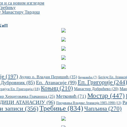
си и са новим изгледом
 Требињу
 у Манастиру Тврдош
ЗХиП
је
(197)
Аудио о. Владан Перишић
(35)
Бесједе Еп. Атанасиј
Берковићи
(7)
Еп. Григорије
(244
Дубровник
(85)
Еп. Атанасије
(99)
Коњиц
(210)
рвјуи Еп. Григорија
(18)
Манастир Добрићево
(20)
Ман
Мостар
(447)
Метковић
(71)
ир Херцеговачка Грачаница
(25)
АДИЦИ АТАНАСИЈУ
(96)
Р
Предавања Владике Атанасија 1985-1990
(13)
Требиње
(834)
и записи
(356)
Чапљина
(270)