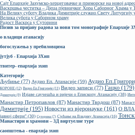
Сајт Епархије Захумско-херцеговачке и приморске на новој адре
Васкршња честитка – Дјеца пјевничког Хора Саборног Храма у
На Велику суботу Владика Димитрије служио Свету Литургију
Велика субота у Саборном храму
Радост Васкрса у Суторини
Позив за пријаву радова за нови том монографије Епархије 
о владици атанасију
богослужења у пребиловцима
јутјуб - Епархија ЗХип
твитер- епархијa зхип
Категорије
Аудио Еп.Григори
Љубиње
(77)
Аудио Еп. Атанасије
(59)
Гацко
(179)
Видео записи
(77)
КОРОНЕ
(12)
Видео Еп.Григорије
(11)
Изјаве саучешћа и ријечи о Епископу Атанасију
(38)
Инте
Димитрије
(9)
Манастир Петропавлов
(87)
Манастир Тврдош
(87)
Манаст
Димитрије
(195)
Новости из вјеронауке
(161)
О ВЛ
Тонск
јавној сфери"
(30)
Сјећање на Владику Атанасија
(16)
Суторина
(7)
Манастири и храмови – 3Д виртуелне туре
саопштења - епархија зхип