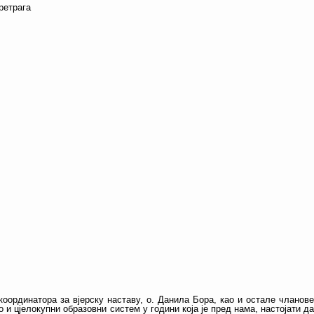
оординатора за вјерску наставу, о. Данила Бора, као и остале чланове
и цјелокупни образовни систем у години која је пред нама, настојати да