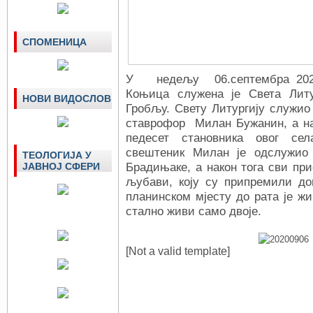
СПОМЕНИЦА
У недељу 06.септембра 2020
Коњица служена је Света Литу
НОВИ ВИДОСЛОВ
Гробљу. Свету Литургију служио 
ставрофор Милан Бужанин, а на 
педесет становника овог сел
свештеник Милан је одслужио 
ТЕОЛОГИЈА У
ЈАВНОЈ СФЕРИ
Брадињаке, а након тога сви при
љубави, коју су припремили д
планинском мјесту до рата је жи
стално живи само двоје.
[Not a valid template]