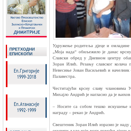
Удружење родитеља дјеце и омладине
ПРЕТХОДНИ
„Моја нада“ обиљежило је данас крсну
ЕПИСКОПИ
Славски обред у Дневном центру оба
Зоран Илић. Резању славског колача 
Невесиње Јован Васиљевић и начелник
Палавестра.
Честитајући крсну славу члановима 
Михајло Андрић је нагласио да је њихов
– Носите са собом тешко искушење и
награду – рекао је Андрић.
Свештеник Зоран Илић изразио је наду 
окупити људе који могу помоћи дјеци 