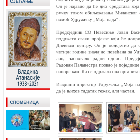
СЈЕЋАЊЕ
Он је најавио да ће дио средстава ко
ручку током обиљежавања Миланског е
помоћ Удружењу „Моја нада“.
Предсједник СО Невесиње Јован Васи
подржати сваки пројекат који ће доп
Дневном центру. Он је подсјетио да 
четири године значајно повећана за У
лица засновало радни однос. Предс
Радован Палавестра позвао је појединце
напоре како би се одржала ова организац
Извршни директор Удружења „Моја на
да је њихов тадатак тежак, али частан.
СПОМЕНИЦА