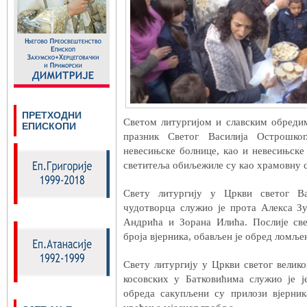
ПРЕТХОДНИ
Светом литургијом и славским обреди
ЕПИСКОПИ
празник Светог Василија Острошко
невесињске болнице, као и невесињске
светитеља обиљежиле су као храмовну с
Свету литургију у Цркви светог В
чудотворца служио је прота Алекса З
Андрића и Зорана Илића. Послије све
броја вјерника, обављен је обред ломљењ
Свету литургију у Цркви светог велик
косовских у Батковићима служио је ј
обреда сакупљени су прилози вјерник