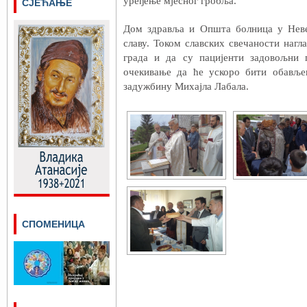
уређење мјесног гробља.
СЈЕЋАЊЕ
Дом здравља и Општа болница у Нев
славу. Током славских свечаности нагл
града и да су пацијенти задовољни 
очекивање да ће ускоро бити обавље
задужбину Михајла Лабала.
СПОМЕНИЦА