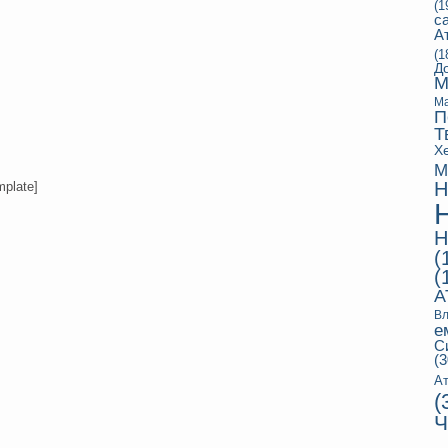
(1
с
А
(1
Д
М
Ма
П
Т
Х
М
Н
mplate]
Н
(
(
А
Вл
е
С
(3
Ат
(
Ч