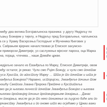
змеђу два велика Богојављенска празника: у другу Недјељу по
љању Божијем у тијелу, и Недјељу пред Богојављење, чапљинска
а се у Храму Васкрсења Господњег и Мученика Његових у
. Сабрањем вјерних началствовао је Епископ захумско-
и приморски Димитрије, уз саслужење мјесног пароха, оца Марка
она, појаца, чтечева.., наше Домаће цркве.
недјељно зачало из Еванђеља по Марку, Епископ Димитрије, овом
еђу осталог, је рекао:
Чули смо Ријеч Божију, и чули смо почетак
уса Христа, по апостолу Марку … Шта је то почетак и шта је
ванђеља Божијега? Наравно, историјски, Јеванђеље почиње том
ношћу Светога Јована Пророка Претече и Крститеља
ако да је његова личност почетак Јеванђеља Божијег и његова
а његова проповијед почиње проповиједањем покајања… Данас
н покајања, мисле да је то неко понижење за људско биће али по
дочанству Јеванђеља и по ономе што ми осјећамо у Цркви важи