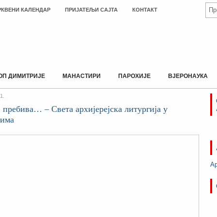
РКВЕНИ КАЛЕНДАР
ПРИЈАТЕЉИ САЈТА
КОНТАКТ
ОП ДИМИТРИЈЕ
МАНАСТИРИ
ПАРОХИЈЕ
ВЈЕРОНАУКА
1.
 пребива… – Света архијерејска литургија у
цима
А