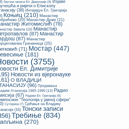
Изјаве
9)
Звучни записи Еп. Димитрије
(9)
аучешћа и ријечи о Епископу
танасију
(38)
Интервјуи Еп. Григорија
Коњиц
(210)
8)
Манастир
обрићево
(20)
Манастир Дужи
(21)
анастир Житомислић
(78)
Манастир
настир Завала
(10)
етропавлов
(87)
Манастир
врдош
(87)
Манастир
ерцеговачка Грачаница
(25)
Мостар
(447)
етковић
(71)
евесиње
(181)
Новости
(3755)
овости Еп. Димитрије
195)
Новости из вјеронауке
161)
О ВЛАДИЦИ
ТАНАСИЈУ
(96)
Предавања
Радио
адике Атанасија 1985-1990
(13)
мисија
(67)
Радови Еп. Григорија
(8)
импосион "Теологија у јавној сфери"
0)
Сјећање на Владику
Суторина
(7)
Тонски записи
анасија
(16)
Требиње
(834)
356)
апљина
(270)