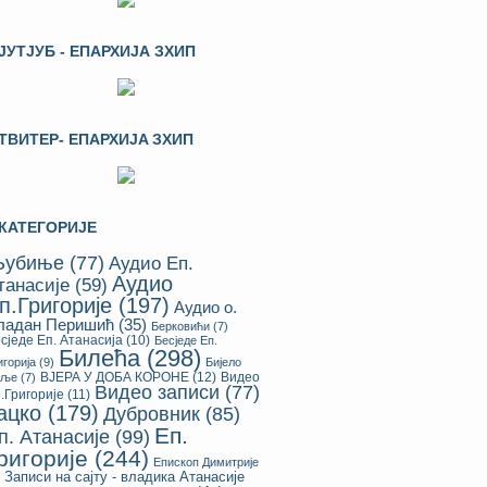
ЈУТЈУБ - ЕПАРХИЈА ЗХИП
ТВИТЕР- ЕПАРХИЈA ЗХИП
КАТЕГОРИЈЕ
убиње
(77)
Аудио Еп.
Аудио
танасије
(59)
п.Григорије
(197)
Аудио о.
ладан Перишић
(35)
Берковићи
(7)
сједе Еп. Атанасија
(10)
Бесједе Еп.
Билећа
(298)
игорија
(9)
Бијело
ВЈЕРА У ДОБА КОРОНЕ
(12)
Видео
оље
(7)
Видео записи
(77)
.Григорије
(11)
ацко
(179)
Дубровник
(85)
Еп.
п. Атанасије
(99)
ригорије
(244)
Епископ Димитрије
Записи на сајту - владика Атанасије