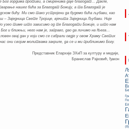
се Бог гордима противи, а смиренима даје благодат… Дакле,
отварање нашег бића за Благодат Божију, а та Благодат је
дском бићу. Ми смо тако устројени да будемо бића љубави, као
ш – Заједница Свете Тројице, вјечита Заједница Љубави. Није
о узео тиме што зависимо од те Благодати Божије, и што нам
 Бог и ближњи, него нам је, заправо, дао да личимо на Њега…
словен овај дан у који смо се сабрали овдје у овом Храму Светих
нас они својим молитвама закриле, да се и ми приближимо Богу.
Представник Епархије ЗХиП за културу и медије,
Бранислав Рајковић, ђакон
Љ
А
Е
В
Бе
Гр
П
Еп
Г
Е
Г
(8)