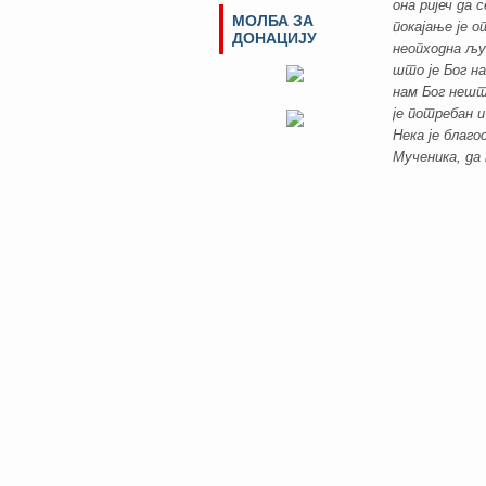
она ријеч да 
МОЛБА ЗА
покајање је 
ДОНАЦИЈУ
неопходна љу
што је Бог на
нам Бог нешт
је потребан и
Нека је благо
Мученика, да 