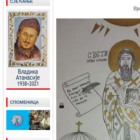
СЈЕЋАЊЕ
Вј
СПОМЕНИЦА