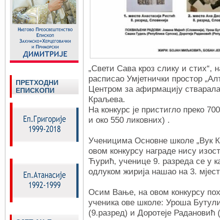
„Свети Сава кроз слику и стих“, на
расписао Умјетнички простор „Ал
ПРЕТХОДНИ
Центром за афирмацију стварала
ЕПИСКОПИ
Краљева.
На конкурс је пристигло преко 70
и око 550 ликовних) .
Ученицима Основне школе „Вук К
овом конкурсу награде нису изос
Ћурић, ученице 9. разреда се у к
одлуком жирија нашао на 3. мјест
Осим Вање, на овом конкурсу по
ученика ове школе: Уроша Бутули
(9.разред) и Доротеје Радановић (