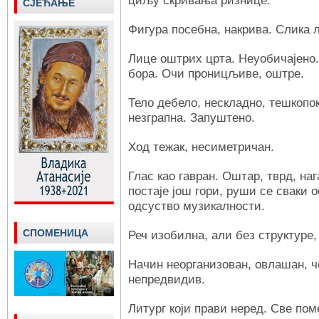
циљу скривања ризнице.
СЈЕЋАЊЕ
Фигура посебна, накрива. Слика 
Лице оштрих црта. Неуобичајено
бора. Очи проницљиве, оштре.
Тело дебело, нескладно, тешкоп
незграпна. Запуштено.
Ход тежак, несиметричан.
Глас као гавран. Оштар, тврд, наг
постаје још гори, руши се сваки 
одсуство музикалности.
СПОМЕНИЦА
Реч изобилна, али без структуре,
Начин неорганизован, овлашан, ч
непредвидив.
Литург који прави неред. Све пом