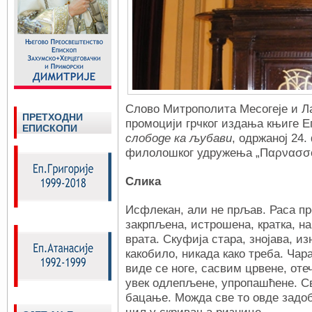
Слово Митрополита Месогеjе и Ла
ПРЕТХОДНИ
промоцији грчког издања књиге 
ЕПИСКОПИ
слободе ка љубави
, одржаној 24.
филолошког удружења „Παρνασσός
Слика
Исфлекан, али не прљав. Раса п
закрпљена, истрошена, кратка, на
врата. Скуфија стара, знојава, и
какобило, никада како треба. Чара
виде се ноге, сасвим црвене, оте
увек одлепљене, упропашћене. Св
бацање. Можда све то овде задоб