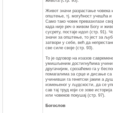
живота (стр. 95).
Живот значи разрастање човека 
општење, тј. могућност учешћа 
Само тако човек превазилази своје
када није реч о живом Богу и жи
сусрету, постаје идол (стр. 91). Ч
значи за општење, то јест за љуб
затвори у себе, већ да непрестан
све силе своје (стр. 93).
То је одговор на изазов савремен
умишљеним достигнућима учини
другачијим, срозаћемо га у бесп
помагалима за срце и дисање са
учинивши га генетски јаким а ду
измењеног у људскости, да се уп
сав тај труд који се зове истори
или човеков покушај (стр. 97).
Богослов