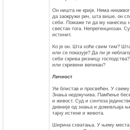
Он ништа не крије. Нема никакво
да заокружи реч, шта више, он с
себи. Помаже ти да му нанесеш н
свестан тога. Непретенциозан. С
истинит.
Ко је он. Шта хоће свим тим? Шт
или се показује? Да ли је неблаг
себи скрива ризницу господства? 
или скривени великан?
Личност
Ум блистав и просвећен. У свему 
Знања недокучива. Памћење беск
и живост. Суд и синтеза јединст
дивније од знања и доживљаја њ
тајну истине и живота.
Ширина схватања. У њему места и