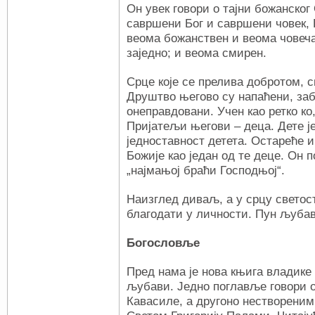
Он увек говори о тајни божанско
савршени Бог и савршени човек, Б
веома божанствен и веома човеча
заједно; и веома смирен.
Срце које се прелива добротом, с
Друштво његово су напаћени, заб
онеправдовани. Учен као ретко ко
Пријатељи његови – деца. Дете је
једноставност детета. Остареће 
Божије као један од те деце. Он 
„најмањој браћи Господњој“.
Наизглед диваљ, а у срцу светост
благодати у личности. Пун љубав
Богословље
Пред нама је нова књига владике
љубави. Једно поглавље говори 
Кавасиле, а другоно нествореним