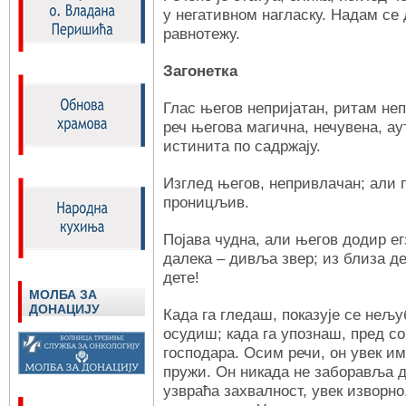
у негативном нагласку. Надам се 
равнотежу.
Загонетка
Глас његов непријатан, ритам неп
реч његова магична, нечувена, ау
истинита по садржају.
Изглед његов, непривлачан; али 
проницљив.
Појава чудна, али његов додир е
далека – дивља звер; из близа д
дете!
МОЛБА ЗА
ДОНАЦИЈУ
Када га гледаш, показује се нељу
осудиш; када га упознаш, пред со
господара. Осим речи, он увек им
пружи. Он никада не заборавља 
узвраћа захвалност, увек изворно