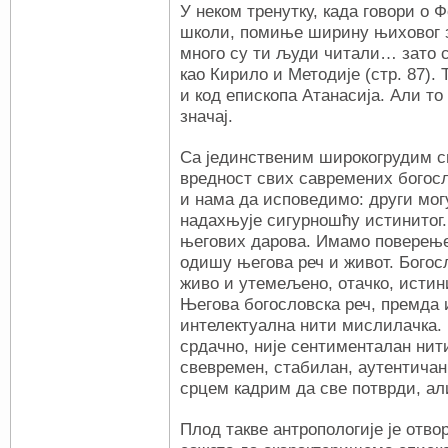
У неком тренутку, када говори о 
школи, помиње ширину њиховог з
много су ти људи читали… зато с
као Кирило и Методије (стр. 87)
и код епископа Атанасија. Али то
значај.
Са јединственим широкогрудим с
вредност свих савремених богосл
и нама да исповедимо: други могу
надахњује сигурношћу истинитог.
његових дарова. Имамо поверење
одишу његова реч и живот. Богос
живо и утемељено, отачко, исти
Његова богословска реч, премда 
интелектуална нити мислилачка.
срдачно, није сентименталан нит
свевремен, стабилан, аутентичан
срцем кадрим да све потврди, али
Плод такве антропологије је отво