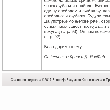
сажето да окарактеришемо еписко
човек љубави и слободе. Његово 
одишу слободом и љубављу, већ и
слободног и љубећег. Будући сам
Да употребимо његове речи, сво
свима нама радост постојања и за
врхунац (стр. 93). Он нам помаже
(стр. 92).
Благодаримо њему.
Са јелинског превео Д. Ристић
Сва права задржана ©2017 Епархија Захумско Херцеговачка и При