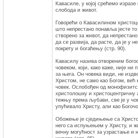
Кавасиле, у којој срећемо изразе
слобода и живот.
Говорећи о Кавасилином христоц
што непрестано понавља јесте то 
створено за живот, да непрестано
да се развија, да расте, да је у
покрету и богаћењу (стр. 90).
Кавасилу назива отвореним бого
човеком, који, како каже, није ни
за њега. Он човека види, не издво
Христом, не само као Богом, већ 
човек. Ослобођен од монофизитс
христолошку и христоцентричну а
тежњу према љубави, све је у чо
упућивало Христу, али као Богочов
Обожење је сједињење са Христо
него са испуњењем у Христу, и 
вечну могућност за узрастање и 