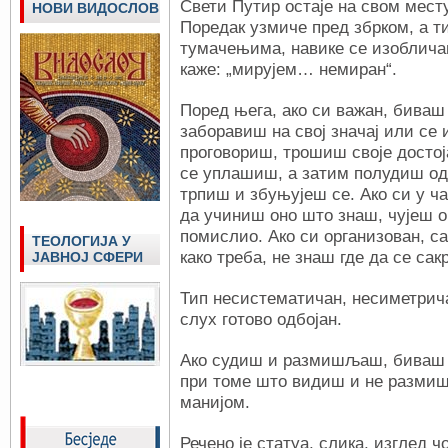
Свети Путир остаје на свом месту
НОВИ ВИДОСЛОВ
Поредак узмиче пред збрком, а т
тумачењима, навике се изобличав
каже: „мирујем… немиран“.
Поред њега, ако си важан, биваш
заборавиш на свој значај или се 
проговориш, трошиш своје достоја
се уплашиш, а затим полудиш од
трпиш и збуњујеш се. Ако си у 
да учиниш оно што знаш, чујеш о
помислио. Ако си организован, с
ТЕОЛОГИЈА У
како треба, не знаш где да се сак
ЈАВНОЈ СФЕРИ
Тип несистематичан, несиметрича
слух готово одбојан.
Ако судиш и размишљаш, биваш 
при томе што видиш и не размиш
манијом.
Речено је статуа, слика, изглед 