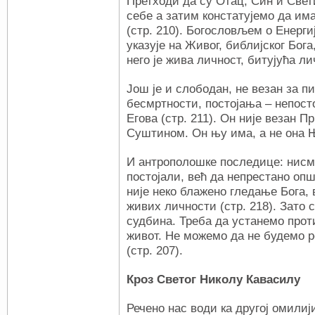
Претходи да су Отац, Син и Свет
себе а затим констатујемо да има
(стр. 210). Богословљем о Енерг
указује на Живог, библијског Бога
него је жива личност, битујућа лич
Још је и слободан, не везан за 
бесмртности, постојања – непост
Егова (стр. 211). Он није везан П
Суштином. Он њу има, а не она 
И антрополошке последице: нисм
постојали, већ да непрестано опш
није неко блажено гледање Бога,
живих личности (стр. 218). Зато 
судбина. Треба да устанемо прот
живот. Не можемо да не будемо 
(стр. 207).
Кроз Светог Николу Кавасилу
Речено нас води ка другој омили