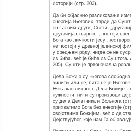
историји (стр. 203).
Да би објаснио разликовање изм
енергија Његових, тврди да Сушти
он сасвим други, Свети, „другачи
другачија стварност, постоји свет
Бога као личности јесу „нестворе
не постоји у древној јелинској ф
у средњем роду, нигде се не сус
из бића, већ је биће из Суштога.
205). Сушти је првоначална реално
Дела Божија су Његова слободна 
чинити или не, питање је Његов
Њега као личност. Дела Божије: с
нужности, нити су производи дејс
су дела Делатника и Вољнога (ст
прихватимо Бога без енергије (ст
својствима Божијим, већ о дејств
Дејствујућег, које нам Га објављуј