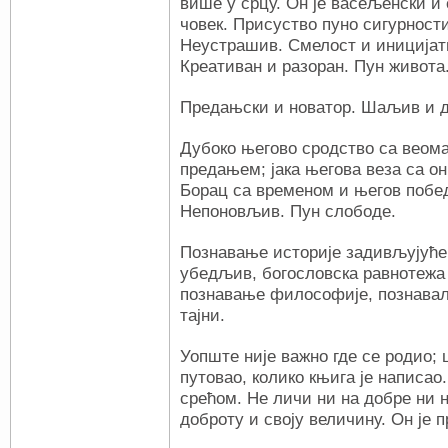
више у срцу. Он је васељенски и
човек. Присуство пуно сигурности
Неустрашив. Смелост и иницијат
Креативан и разоран. Пун живота
Предањски и новатор. Шаљив и д
Дубоко његово сродство са веом
предањем; јака његова веза са о
Борац са временом и његов побед
Непоновљив. Пун слободе.
Познавање историје задивљујуће,
убедљив, богословска равнотежа 
познавање философије, познавал
тајни.
Уопште није важно где се родио; ш
путовао, колико књига је написао.
срећом. Не личи ни на добре ни н
доброту и своју величину. Он је п