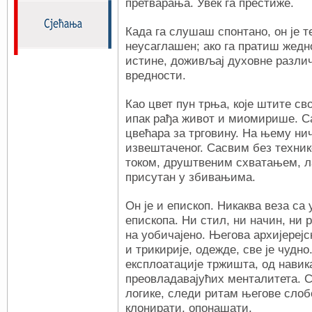
претварања. Увек га престиже.
Када га слушаш спонтано, он је т
неусаглашен; ако га пратиш жедно
истине, доживљај духовне разли
вредности.
Као цвет пун трња, које штите св
ипак рађа живот и миомирише. Са
цвећара за трговину. На њему ни
извештаченог. Сасвим без техник
током, друштвеним схватањем, л
присутан у збивањима.
Он је и епископ. Никаква веза са
епископа. Ни стил, ни начин, ни р
на уобичајено. Његова архијерејс
и трикирије, одежде, све је чудн
експлоатације тржишта, од навик
преовладавајућих менталитета. 
логике, следи ритам његове слобо
клонирати, опонашати.