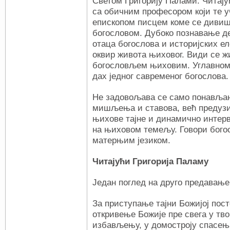
Светом Григорију Палами. Читајућ
са обичним професором који те у
епископом писцем коме се дивиш
богословом. Дубоко познавање де
отаца богослова и историјских е
оквир живота њиховог. Види се ж
богословљем њиховим. Углавном с
дах једног савременог богослова.
Не задовољава се само понавља
мишљења и ставова, већ предуз
њихове тајне и динамично интер
на њиховом темељу. Говори богос
матерњим језиком.
Читајући Григорија Паламу
Један поглед на друго предавање
За приступање тајни Божијој посто
откривење Божије пре свега у тв
избављењу, у домостроју спасења