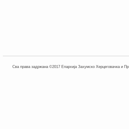
Сва права задржана ©2017 Епархија Захумско Херцеговачка и При