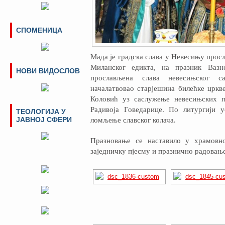
СПОМЕНИЦА
Мада је градска слава у Невесињу просл
Миланског едикта, на празник Вазн
НОВИ ВИДОСЛОВ
прослављена слава невесињског с
началатвовао старјешина билећке цркв
Коловић уз саслужење невесињских п
Радивоја Говедарице. По литургији у
ТЕОЛОГИЈА У
ЈАВНОЈ СФЕРИ
ломљење славског колача.
Празновање се наставило у храмовн
заједничку пјесму и празнично радовање