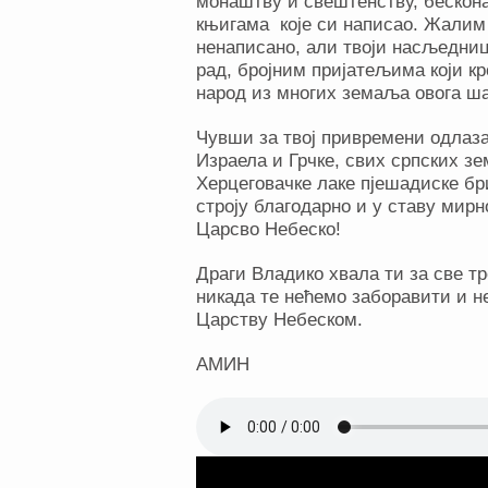
монаштву и свештенству, бескон
књигама које си написао. Жалим
ненаписано, али твоји насљедниц
рад, бројним пријатељима који к
народ из многих земаља овога ша
Чувши за твој привремени одлаза
Израела и Грчке, свих српских зе
Херцеговачке лаке пјешадиске бр
строју благодарно и у ставу мирн
Царсво Небеско!
Драги Владико хвала ти за све тр
никада те нећемо заборавити и не
Царству Небеском.
АМИН