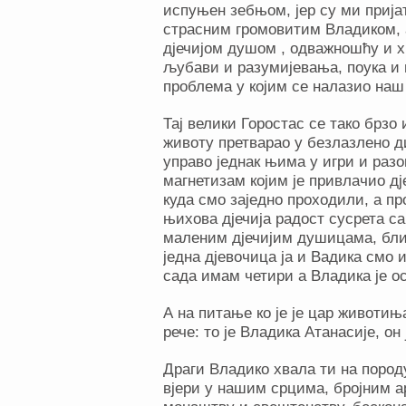
испуњен зебњом, јер су ми приј
страсним громовитим Владиком, а
дјечијом душом , одважношћу и х
љубави и разумијевања, поука и 
проблема у којим се налазио наш
Тај велики Горостас се тако брзо
животу претварао у безлазлено д
управо једнак њима у игри и раз
магнетизам којим је привлачио д
куда смо заједно проходили, а пр
њихова дјечија радост сусрета са
маленим дјечијим душицама, блис
једна дјевочица ја и Вадика смо 
сада имам четири а Владика је ос
А на питање ко је је цар животиња
рече: то је Владика Атанасије, он
Драги Владико хвала ти на пород
вјери у нашим срцима, бројним ар