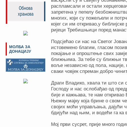
васкрсли су и свијету обзнањен
распламсали и остали херцеговач
запретена у пепелу безбожништва
многих, који су пожељели и потр
којег си им откривао,у библијске
ријеци Требишњици поред манас
Подсјећао си нас на Светог Јован
МОЛБА ЗА
истовемено благим, гласом позив
ДОНАЦИЈУ
покајање и опроштење свих замј
ближњима. За тебе су ближњи тв
воље независно од пола, нације, 
сваки човјек спреман добро чини
Драги Владико, хвала ти што си 
Господу и нас ослобађао од пред
бије и кажњава, те нам откривао 
Њежну мајку која брине о свом че
својих моћи управљања, дајући ч
бдијући над њим, и водећи га ка 
Мој први сусрет, прије много годи