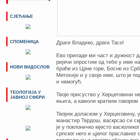
СЈЕЋАЊЕ
СПОМЕНИЦА
Драги Владико, драги Тасо!
Ево припаде ми част и дужност д
ријечи опростим од тебе у име н
НОВИ ВИДОСЛОВ
браће из Црне горе, Босне из Срб
Метохије и у своје име, што је п
и немогућ.
ТЕОЛОГИЈА У
Твоје присуство у Херцеговини н
ЈАВНОЈ СФЕРИ
књига, а камоли кратким говором 
Твојим доласком у Херцеговину,
манастир Тврдош, васкрсао си ск
је у поклоничко мјесто васколиког
српског него и цјелог праславног