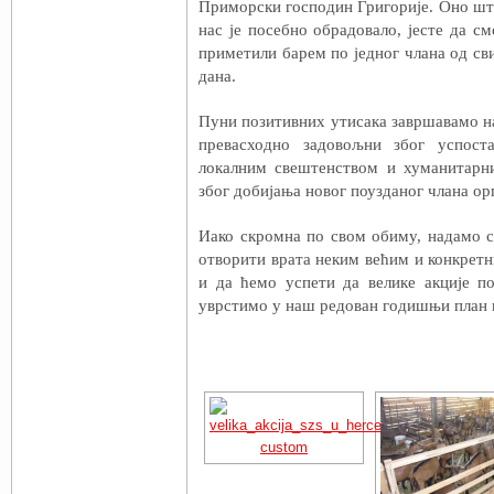
Приморски господин Григорије. Оно што 
нас је посебно обрадовало, јесте да с
приметили барем по једног члана од с
дана.
Пуни позитивних утисака завршавамо н
превасходно задовољни због успоста
локалним свештенством и хуманитарн
због добијања новог поузданог члана ор
Иако скромна по свом обиму, надамо с
отворити врата неким већим и конкретн
и да ћемо успети да велике акције 
уврстимо у наш редован годишњи план 