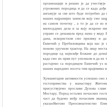
организације и решио је да учествује
угрожених породица и да се када дође
ангажује за све што буде потребно да 
наших најранијих замисли коју смо зацр
на самом почетку , а то је да се из
милосрдних дела и за коју искрено ни
управо се дешавала пред нама у виду 
дана, искористили смо прилику и д
Екмечић у Пребиловцима која нас је 
поново уручили трактор. На лицу места
породице од најмлађе Божане до дома
када смо их први пут упознали и да их 
растајемо са породицом Екмечић уз н
наших наредних посета тим крајевима и
Хуманитарне активности успешно смо з
гостопримства у манастиру Житом
присуствујемо прослави Духова слав
Мостару. Поред осталих почасних гост
част да будемо међу почасним званиц
указаоЊегово Преосвештенство Епи