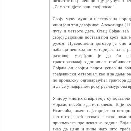
познатог по реченици коју је упутио не
„Само ти дјете ради свој посао“.
Своју муку мучи и шесточлана пород
чини још три девојчице: Александра (11),
путу и четврто дете. Отац Срђан већ
својој дедовини постави под кров, али 
руком. Првенствени договор је био д
набавци неопходног материјала за изг
разговор утврђено је да би наб
тракторазначајно допринела стабилнос
Срђана он својим радом успео да врл
грађевински материјал, као и за даљи ра
по проналску одговарајућег трактора 
и да се у најкраћем року реализује ова 
У мору многих ствари које су оставиле 
морамо посебно да истакнемо. То је н
Екмечића, иначе најстаријег од петор
као што је већ познато знатно помог
прикључака пре неколико година. Бојан
знао да цени и више него што треб