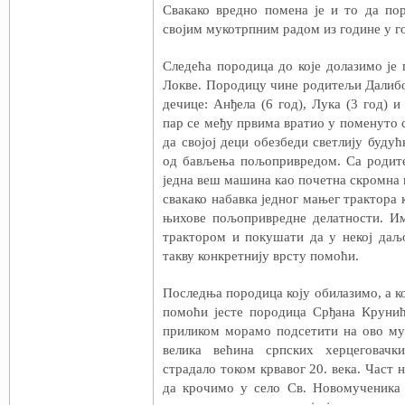
Свакако вредно помена је и то да по
својим мукотрпним радом из године у го
Следећа породица до које долазимо је
Локве. Породицу чине родитељи Далибо
дечице: Анђела (6 год), Лука (3 год) и
пар се међу првима вратио у поменуто
да својој деци обезбеди светлију будућ
од бављења пољопривредом. Са родите
једна веш машина као почетна скромна п
свакако набавка једног мањег трактора 
њихове пољопривредне делатности. И
трактором и покушати да у некој даљ
такву конкретнију врсту помоћи.
Последња породица коју обилазимо, а ко
помоћи јесте породица Срђана Крунић
приликом морамо подсетити на ово муч
велика већина српских херцеговачк
страдало током крвавог 20. века. Част 
да крочимо у село Св. Новомученика 