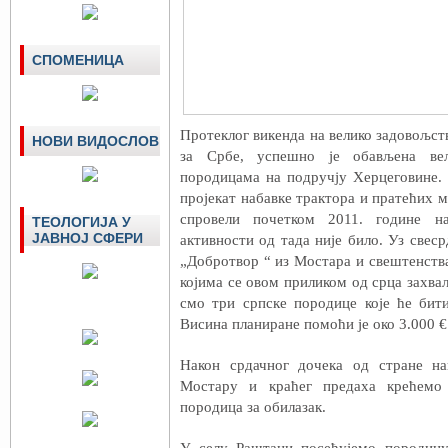
СПОМЕНИЦА
Протеклог викенда на велико задовољс
НОВИ ВИДОСЛОВ
за Србе, успешно је обављена вел
породицама на подручју Херцеговине.
пројекат набавке трактора и пратећих
спровели почетком 2011. године н
ТЕОЛОГИЈА У
ЈАВНОЈ СФЕРИ
активности од тада није било. Уз све
„Добротвор “ из Мостара и свештенств
којима се овом приликом од срца захва
смо три српске породице које ће бит
Висина планиране помоћи је око 3.000 €
Након срдачног дочека од стране н
Мостару и краћег предаха крећемо
породица за обилазак.