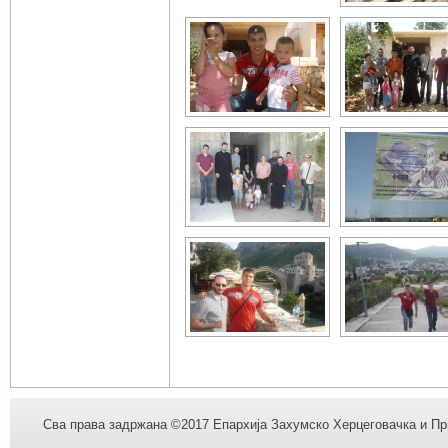
Сва права задржана ©2017 Епархија Захумско Херцеговачка и При