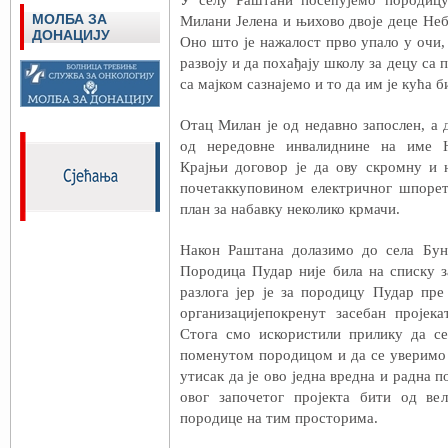
У селу Раштани посећујемо породицу
МОЛБА ЗА
Милани Јелена и њихово двоје деце Небо
ДОНАЦИЈУ
Оно што је нажалост прво упало у очи, 
развоју и да похађају школу за децу са
са мајком сазнајемо и то да им је кућа
Отац Милан је од недавно запослен, а 
од нередовне инвалиднине на име Н
Крајњи договор је да ову скромну и
почетаккуповином електричног шпорет
план за набавку неколико крмачи.
Након Раштана долазимо до села Бун
Породица Пудар није била на списку з
разлога јер је за породицу Пудар пр
организацијепокренут засебан пројек
Стога смо искористили прилику да с
поменутом породицом и да се уверимо 
утисак да је ово једна вредна и радна 
овог започетог пројекта бити од ве
породице на тим просторима.