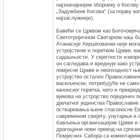
најзначајнијем зборнику о Косов
„Задужбине Косова“ (за појаву ког
најзаслужнији).
Бавећи се Црквом као Богочовје
Светотројичном Светајном наш б
Атанасије Херцеговачки није мога
устројством и поретком Цркве, ка
садашњости. У свјетлости изворн
он сагледава и вреднује како уст
помјесне Цркве и неопходност ње
устројство осталих Православних
васељенске, потребујуће не само
канонског поретка, него и превре
вјекова на устројство појединих 
дјелатног јединства Православне
остваривања њене спасоносне Ев
савременом свијету, унутарње и
бављења организацијом Цркве и њ
драгоцјени нови превод на српск
Помјесних Сабора са коментарима