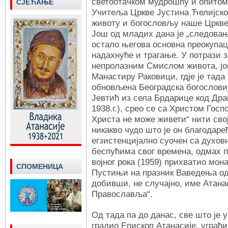
светоотачком мудрошћу и опитом
СЈЕЋАЊЕ
Учитеља Цркве Јустина Ћелијског
животу и богословљу наше Цркве
Још од младих дана је „следова
остало његова основна преокупац
надахнуће и трагање. У потрази
непролазним Смислом живота, јо
Манастиру Раковици, гдје је тада
обновљена Београдска богослови
Јевтић из села Брдарице код Драг
1938.г.), срео се са Христом Гос
Христа не може живети“ нити сво
никакво чудо што је он благодаре
егзистенцијално суочен са духо
беспућима свог времена, одмах 
војног рока (1959) прихватио мо
СПОМЕНИЦА
Пустињи на празник Ваведења од 
добивши, не случајно, име Атанас
Православља“.
Од тада па до данас, све што је у
градио Епископ Атанасије, уграђ