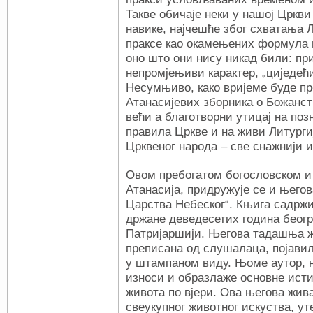
Такве обичаје неки у нашој Цркви
навике, најчешће због схватања 
праксе као окамењених формула 
оно што они нису никад били: пр
непромјењиви карактер, „циједећи
Несумњиво, како вријеме буде пр
Атанасијевих зборника о Божанст
већи а благотворни утицај на по
правила Цркве и на живи Литурги
Црквеног народа – све снажнији и
Овом пребогатом богословском и
Атанасија, придружује се и њего
Царства Небеског“. Књига садржи
држане деведесетих година беогр
Патријаршији. Његова тадашња ж
преписана од слушалаца, појавил
у штампаном виду. Њоме аутор, 
износи и образлаже основне исти
живота по вјери. Ова његова жива
свеукупног животног искуства, у