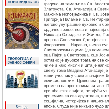
НОВИ ВИДОСЛОВ
грађено на темељима Св. Апосто
Златоуста, Св. Атанасија и Свети
Максима Исповједника и Св. Јова
Григорија Паламе и Св. Нектарија
његово унутрашње духовно и бог
срдачно зрење, нова и најновија 
Николаја Охридског и Жичког, Пр
пророка Словенског Достојевског, 
Флоровског… Наравно, његов сус
Светогорским оцима (да поменем
оца Пајсија Светогорца, оце Јоси
ТЕОЛОГИЈА У
оставио је дубоког трага на све о
ЈАВНОЈ СФЕРИ
чиме и како мисли и шта је напи
свему томе Владика Атанасије је
живи учесник у свим значајним б
еклисиолошким, Црквеним трага
времена на просторима читавог 
хришћанског свијета, остајући уз
пријемчив за сва друштвена, ин
социјална, историјска и национа
епохе. Отуда није никакво чудо ш