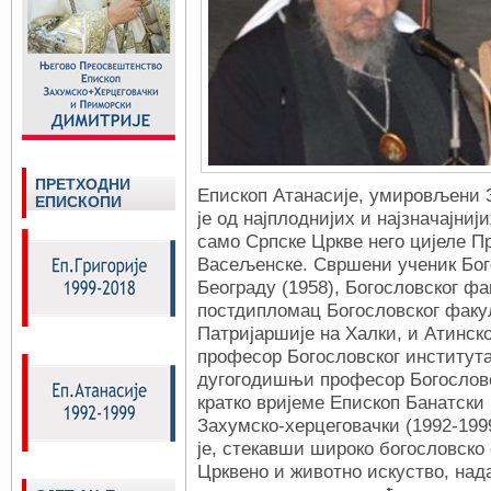
ПРЕТХОДНИ
Епископ Атанасије, умировљени З
ЕПИСКОПИ
је од најплоднијих и најзначајни
само Српске Цркве него цијеле П
Васељенске. Свршени ученик Бог
Београду (1958), Богословског фа
постдипломац Богословског факу
Патријаршије на Халки, и Атинско
професор Богословског института
дугогодишњи професор Богословс
кратко вријеме Епископ Банатски 
Захумско-херцеговачки (1992-199
је, стекавши широко богословско
Црквено и животно искуство, на