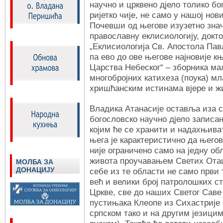
научно и црквено дјело толико бог
ријетко чије, не само у нашој нови
Почевши од његове изузетно знач
православну еклисиологију, докт
„Еклисиологија Св. Апостола Павл
па ево до ове његове најновије 
Царства Небеског“ – зборника ма
многобројних катихеза (поука) м
хришћанским истинама вјере и жи
Владика Атанасије оставља иза с
богословско научно дјело записа
којим ће се хранити и надахњива
њега је карактеристично да његов
није ограничено само на једну об
живота проучавањем Светих Отац
МОЛБА ЗА
ДОНАЦИЈУ
себе из те области не само први 
већ и велики број патролошких с
Цркве, све до наших Светог Саве
пустињака Клеопе из Сихастрије (
српском тако и на другим језицим