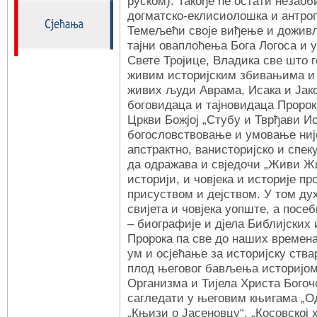
руском). Такође ће остати незао
догматско-еклисиолошка и антро
Темељећи своје виђење и доживља
тајни оваплоћења Бога Логоса и
Свете Тројице, Владика све што 
живим историјским збивањима и
живих људи Аврама, Исака и Јак
боговидаца и тајновидаца Пророк
Цркви Божјој „Стубу и Тврђави И
богословствовање и умовање није
апстрактно, ванисторијско и спеку
да одражава и свједочи „Живи Жи
историји, и човјека и историје 
присуством и дејством. У том ду
свијета и човјека уопште, а посе
– биографије и дјела Библијских
Пророка па све до наших времена
ум и осјећање за историјску ств
плод његовог бављења историјом 
Организма и Тијела Христа Богоч
сагледати у његовим књигама „Од
„Књизи о Јасеновцу“, „Косовској 