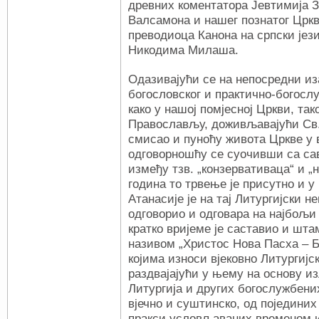
древних коментатора Јевтимија З
Валсамона и нашег познатог Цркв
преводиоца Канона на српски јез
Никодима Милаша.
Одазивајући се на непосредни из
богословског и практично-богосл
како у нашој помјесној Цркви, та
Православљу, доживљавајући Св.
смисао и пуноћу живота Цркве у 
одговорношћу се суочивши са с
између тзв. „конзервативаца“ и 
година то трвење је присутно и у
Атанасије је на тај Литургијски 
одговорио и одговара на најбољи 
кратко вријеме је саставио и шт
називом „Христос Нова Пасха – Б
којима износи вјековно Литургиј
раздвајајући у њему на основу и
Литургија и других богослужбених
вјечно и суштинско, од појединих
пракси условљаваних временом и