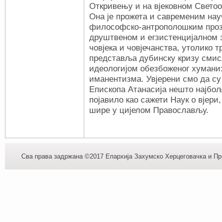
Откривењу и на вјековном Светоо
Она је прожета и савременим на
философско-антрополошким проз
друштвеном и егзистенцијалном 
човјека и човјечанства, утолико 
представља дубинску кризу смис
идеологијом обезбоженог хумани
иманентизма. Увјерени смо да су 
Епископа Атанасија нешто најбољ
појавило као сажети Наук о вјери,
шире у цијелом Правослaвљу.
Сва права задржана ©2017 Епархија Захумско Херцеговачка и При