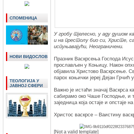
СПОМЕНИЦА
У гробу тјелесно, у аду душом као
и на престолу био си, Христе, с
испуњавајући, Неограничени.
НОВИ ВИДОСЛОВ
Празник Васкрсења Господа Исуса
прослављен у Коњицу. Након опхо
објавила Христово Васкрсење. Св
парох коњички јереј Дејан Грчић у
ТЕОЛОГИЈА У
ЈАВНОЈ СФЕРИ
Важно је истаћи значај Васкрса ка
сабирамо око Чаше Господње, и 
заједница која остаје и опстаје н
Христос васкрсе – Ваистину васк
[Not a valid template]