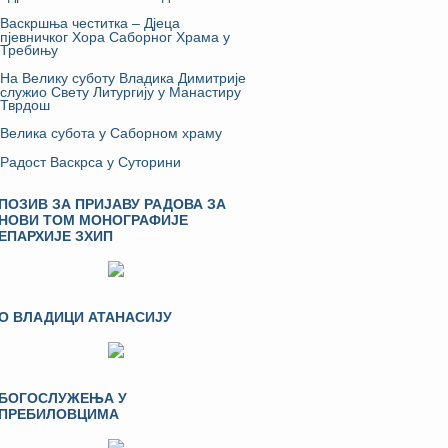
Васкршња честитка – Дјеца
пјевничког Хора Саборног Храма у
Требињу
На Велику суботу Владика Димитрије
служио Свету Литургију у Манастиру
Тврдош
Велика субота у Саборном храму
Радост Васкрса у Суторини
ПОЗИВ ЗА ПРИЈАВУ РАДОВА ЗА
НОВИ ТОМ МОНОГРАФИЈЕ
ЕПАРХИЈЕ ЗХИП
О ВЛАДИЦИ АТАНАСИЈУ
БОГОСЛУЖЕЊА У
ПРЕБИЛОВЦИМА