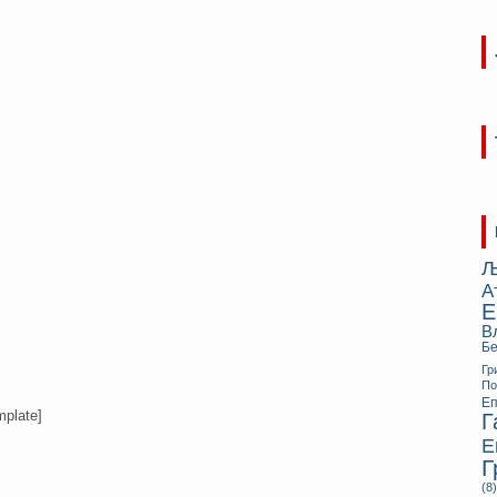
Љ
А
Е
В
Бе
Гр
П
Еп
mplate]
Г
Е
Г
(8)