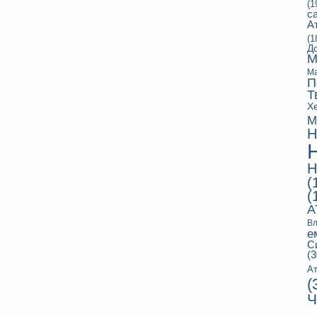
(1
с
А
(1
Д
М
Ма
П
Т
Х
М
Н
Н
(
(
А
Вл
е
С
(3
Ат
(
Ч