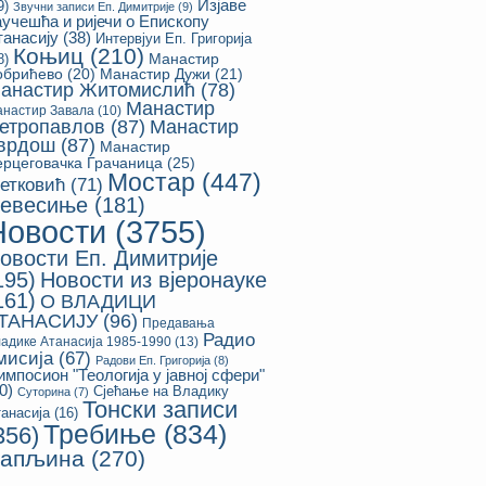
Изјаве
9)
Звучни записи Еп. Димитрије
(9)
аучешћа и ријечи о Епископу
танасију
(38)
Интервјуи Еп. Григорија
Коњиц
(210)
8)
Манастир
обрићево
(20)
Манастир Дужи
(21)
анастир Житомислић
(78)
Манастир
настир Завала
(10)
етропавлов
(87)
Манастир
врдош
(87)
Манастир
ерцеговачка Грачаница
(25)
Мостар
(447)
етковић
(71)
евесиње
(181)
Новости
(3755)
овости Еп. Димитрије
195)
Новости из вјеронауке
161)
О ВЛАДИЦИ
ТАНАСИЈУ
(96)
Предавања
Радио
адике Атанасија 1985-1990
(13)
мисија
(67)
Радови Еп. Григорија
(8)
импосион "Теологија у јавној сфери"
0)
Сјећање на Владику
Суторина
(7)
Тонски записи
анасија
(16)
Требиње
(834)
356)
апљина
(270)