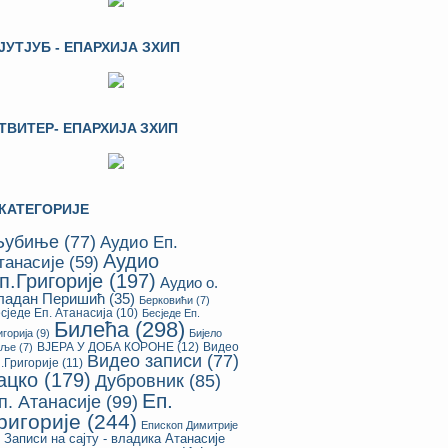
ЈУТЈУБ - ЕПАРХИЈА ЗХИП
ТВИТЕР- ЕПАРХИЈA ЗХИП
КАТЕГОРИЈЕ
убиње
(77)
Аудио Еп.
Аудио
танасије
(59)
п.Григорије
(197)
Аудио о.
ладан Перишић
(35)
Берковићи
(7)
сједе Еп. Атанасија
(10)
Бесједе Еп.
Билећа
(298)
игорија
(9)
Бијело
ВЈЕРА У ДОБА КОРОНЕ
(12)
Видео
оље
(7)
Видео записи
(77)
.Григорије
(11)
ацко
(179)
Дубровник
(85)
Еп.
п. Атанасије
(99)
ригорије
(244)
Епископ Димитрије
Записи на сајту - владика Атанасије