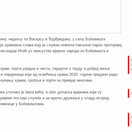
ину, недељу по Васкрсу и Ђурђевдану, у селу Бобовишта
е храмовна слава коју је служио новопостављени парох протојереј
ександар Илић уз присуство вјерног народа из Бобовишта и
храм, порта уредна и чиста, свједоче о труду и доброј жељи
 и појединаца који од освећења храма 2010. године предано раде
чувању храма, гробља и порте за примјер многима.
ка утолико је била већа, и због доласка вјерника који су
ријеме послије службе и за кратко дружење у хладу испред
примнице у Бобовиштима.