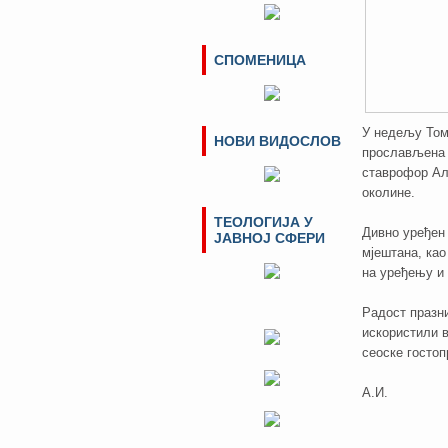
СПОМЕНИЦА
У недељу Том
НОВИ ВИДОСЛОВ
прослављена ј
ставрофор Ал
околине.
ТЕОЛОГИЈА У
Дивно уређен 
ЈАВНОЈ СФЕРИ
мјештана, као
на уређењу и 
Радост празни
искористили в
сеоске госто
А.И.