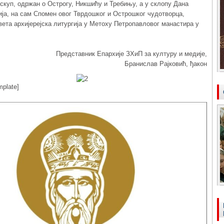
куп, одржан о Острогу, Никшићу и Требињу, а у склопу Дана
ја, на сам Спомен овог Тврдошког и Острошког чудотворца,
ета архијерејска литургија у Метоху Петропавловог манастира у
Представник Епархије ЗХиП за културу и медије,
Бранислав Рајковић, ђакон
mplate]