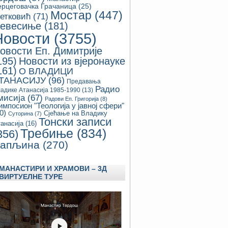
ерцеговачка Грачаница
(25)
Мостар
(447)
етковић
(71)
евесиње
(181)
Новости
(3755)
овости Еп. Димитрије
195)
Новости из вјеронауке
161)
О ВЛАДИЦИ
ТАНАСИЈУ
(96)
Предавања
Радио
адике Атанасија 1985-1990
(13)
мисија
(67)
Радови Еп. Григорија
(8)
импосион "Теологија у јавној сфери"
0)
Сјећање на Владику
Суторина
(7)
Тонски записи
анасија
(16)
Требиње
(834)
356)
апљина
(270)
МАНАСТИРИ И ХРАМОВИ – 3Д
ВИРТУЕЛНЕ ТУРЕ