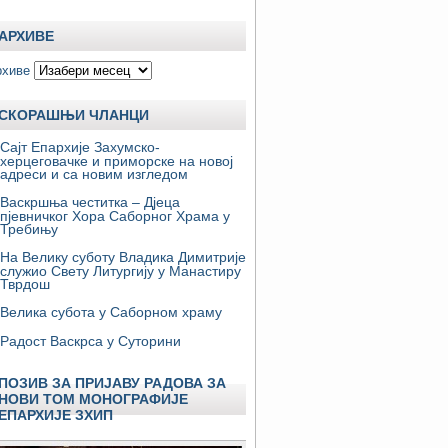
АРХИВЕ
рхиве
СКОРАШЊИ ЧЛАНЦИ
Сајт Епархије Захумско-
херцеговачке и приморске на новој
адреси и са новим изгледом
Васкршња честитка – Дјеца
пјевничког Хора Саборног Храма у
Требињу
На Велику суботу Владика Димитрије
служио Свету Литургију у Манастиру
Тврдош
Велика субота у Саборном храму
Радост Васкрса у Суторини
ПОЗИВ ЗА ПРИЈАВУ РАДОВА ЗА
НОВИ ТОМ МОНОГРАФИЈЕ
ЕПАРХИЈЕ ЗХИП