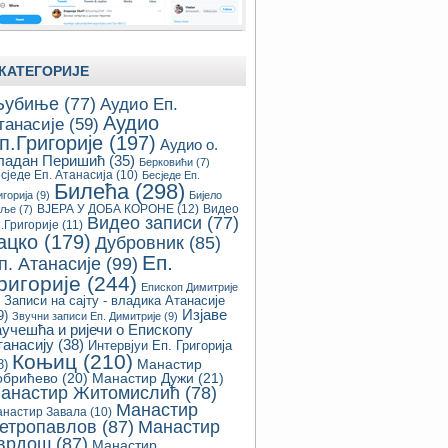
КАТЕГОРИЈЕ
убиње
(77)
Аудио Еп.
Аудио
танасије
(59)
п.Григорије
(197)
Аудио о.
ладан Перишић
(35)
Берковићи
(7)
сједе Еп. Атанасија
(10)
Бесједе Еп.
Билећа
(298)
игорија
(9)
Бијело
ВЈЕРА У ДОБА КОРОНЕ
(12)
Видео
оље
(7)
Видео записи
(77)
.Григорије
(11)
ацко
(179)
Дубровник
(85)
Еп.
п. Атанасије
(99)
ригорије
(244)
Епископ Димитрије
Записи на сајту - владика Атанасије
Изјаве
9)
Звучни записи Еп. Димитрије
(9)
аучешћа и ријечи о Епископу
танасију
(38)
Интервјуи Еп. Григорија
Коњиц
(210)
8)
Манастир
обрићево
(20)
Манастир Дужи
(21)
анастир Житомислић
(78)
Манастир
настир Завала
(10)
етропавлов
(87)
Манастир
врдош
(87)
Манастир