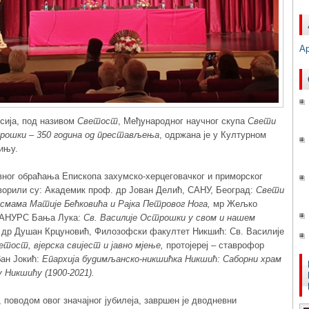
А
ија, под називом
Светост
, Међународног научног скупа
Свети
рошки – 350 година од престављења
, одржана је у Културном
ињу.
вног обраћања Епископа захумско-херцеговачког и приморског
оворили су: Академик проф. др Јован Делић, САНУ, Београд:
Свети
јесмама Матије Бећковића и Рајка Петровог Нога,
мр Жељко
 АНУРС Бања Лука:
Св. Василије Острошки у свом и нашем
 др Душан Крцуновић, Филозофски факултет Никшић: Св. Василије
етост, вјерска свијест и јавно мјење,
протојереј – ставрофор
ан Јокић:
Епархија будимљанско-никшићка Никшић: Саборни храм
у Никшићу (1900-2021).
 поводом овог значајног јубилеја, завршен је дводневни