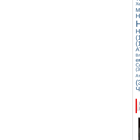
Х
М
Н
Н
(
(
А
Вл
е
С
(3
Ат
(
Ч