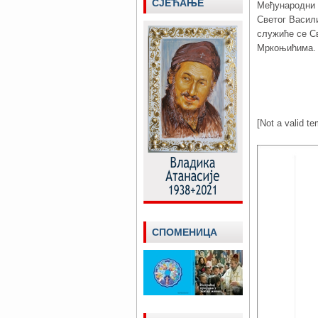
СЈЕЋАЊЕ
Међународни с
Светог Васили
служиће се Св
Мркоњићима.
[Not a valid te
СПОМЕНИЦА