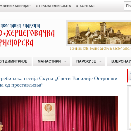
РКВЕНИ КАЛЕНДАР
ПРИЈАТЕЉИ САЈТА
КОНТАКТ
ОП ДИМИТРИЈЕ
МАНАСТИРИ
ПАРОХИЈЕ
ВЈЕРОНАУ
требињска сесија Скупа „Свети Василије Острошки
на од престављења“