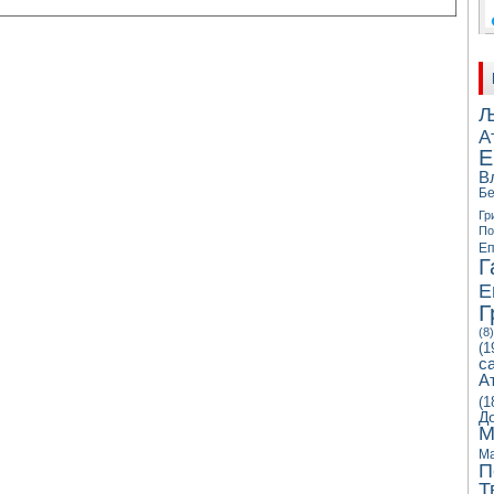
Љ
А
Е
В
Бе
Гр
П
Еп
Г
Е
Г
(8)
(1
с
А
(1
Д
М
Ма
П
Т