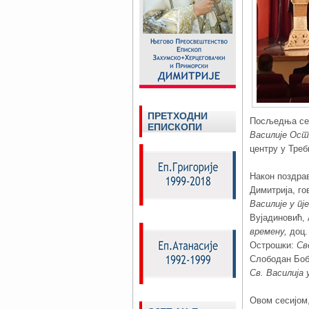
ПРЕТХОДНИ
Посљедња сес
ЕПИСКОПИ
Василије Ост
центру у Треб
Након поздра
Димитрија, г
Василије у п
Вујадиновић,
времену,
доц.
Острошки:
Св
Слободан Боб
Св. Василија 
Овом сесијом,