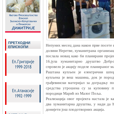
ПРЕТХОДНИ
Непуних месец дана након прве посете
ЕПИСКОПИ
долини Неретве, хуманитрана организаци
послала новац како би планирани проје
16.јула хуманитарно друштво Добро
спровело је акцију поделе планираног м
Раштана купљен је електрични шпо
купљена је веш машина, док је поро
грађевински материјал за доградњу п
средства утрошена су за куповину п
породици Марић из Малог Поља.
Реализација овог пројекта настала је 
два хуманитарна друштва, у нади да 
донијети још плодотворних акција.