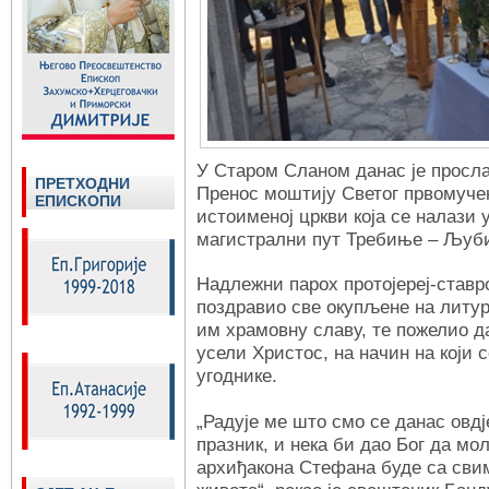
У Старом Сланом данас је просл
ПРЕТХОДНИ
Пренос моштију Светог првомуче
ЕПИСКОПИ
истоименој цркви која се налази 
магистрални пут Требиње – Љуб
Надлежни парох протојереј-ставр
поздравио све окупљене на литур
им храмовну славу, те пожелио д
усели Христос, на начин на који 
угоднике.
„Радује ме што смо се данас овдј
празник, и нека би дао Бог да м
архиђакона Стефана буде са сви