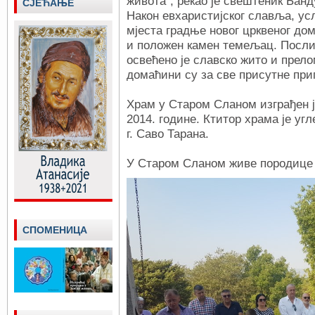
живота“, рекао је свештеник Банд
СЈЕЋАЊЕ
Након евхаристијског славља, усл
мјеста градње новог црквеног до
и положен камен темељац. Посли
освећено је славско жито и прел
домаћини су за све присутне пр
Храм у Старом Сланом изграђен ј
2014. године. Ктитор храма је у
г. Саво Тарана.
У Старом Сланом живе породице 
СПОМЕНИЦА