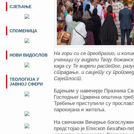
СЈЕЋАЊЕ
СПОМЕНИЦА
На гори си се преобразио, и коли
НОВИ ВИДОСЛОВ
ученици су видјели Твоју божанск
када су Те видели распетог, разу
страдање, и свијету су проповед
Свјетлост.
ТЕОЛОГИЈА У
ЈАВНОЈ СФЕРИ
Бдјењем у навечерје Празника С
Господњег Црквена општина треб
Требиње приступили су прослав
парохијана и житеља.
На свечаном Вечерње богослуже
предстојао је Епископ бихаћко-пе