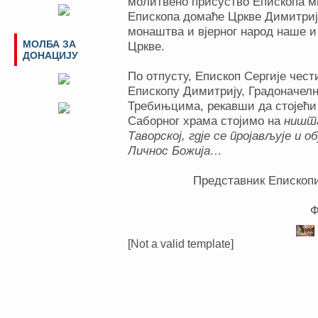
молитвено присуство Епископа м
Епископа домаће Цркве Димитрија
монаштва и вјерног народ наше и
МОЛБА ЗА
Цркве.
ДОНАЦИЈУ
По отпусту, Епископ Сергије чест
Епископу Димитрију, Градоначел
Требињцима, рекавши да стојећи
Саборног храма стојимо на
ништа
Таворској, гдје се пројављује и 
Личнос Божија…
Представник Епископи
Ф
[Not a valid template]