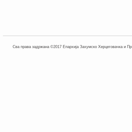
Сва права задржана ©2017 Епархија Захумско Херцеговачка и При