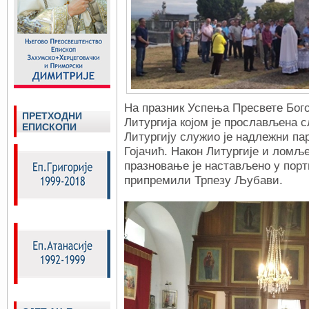
На празник Успења Пресвете Бог
ПРЕТХОДНИ
Литургија којом је прослављена с
ЕПИСКОПИ
Литургију служио је надлежни па
Гојачић. Након Литургије и ломљ
празновање је настављено у порт
припремили Трпезу Љубави.