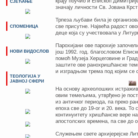
крају поучио и Епископ Димитриј
СЈЕЋАЊЕ
значају личности Св. Јована Крс
Трпеза љубави била је организова
све присутне.
Највећа радост ов
СПОМЕНИЦА
деце која су учествовала у Литург
Парохијани ове парохије започел
НОВИ ВИДОСЛОВ
још 1992. год. благословом Еписк
помоћ Музеја Херцеговине и Град
заштите ове ранохришћанске те
и изградњом трема под којим се 
ТЕОЛОГИЈА У
ЈАВНОЈ СФЕРИ
На основу археолошких истражив
овим темељима, утврђено је пост
из античког периода, па преко ра
епоха све до 19-ог и 20. века.
То 
континуитету хришћанске вере н
апостолских времена, па све до 
Служењем свете архијерејске Лит