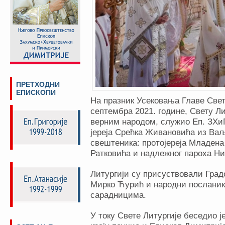
ПРЕТХОДНИ
ЕПИСКОПИ
На празник Усековања Главе Свет
септембра 2021. године, Свету Ли
верним народом, служио Еп. ЗХи
јереја Срећка Живановића из Ва
свештеника: протојереја Младен
Ратковића и надлежног пароха Ни
Литургији су присуствовали Град
Мирко Ћурић и народни посланик
сарадницима.
У току Свете Литургије беседио је