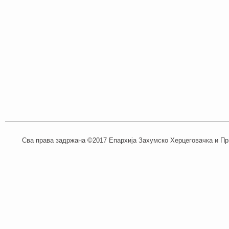
Сва права задржана ©2017 Епархија Захумско Херцеговачка и При