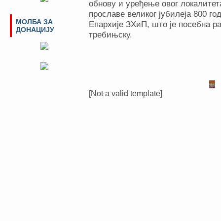
обнову и уређење овог локалитет
прославе великог јубилеја 800 г
МОЛБА ЗА
Епархије ЗХиП, што је посебна ра
ДОНАЦИЈУ
требињску.
[Not a valid template]