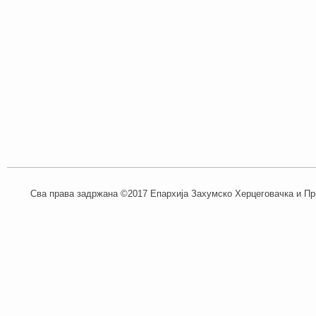
Сва права задржана ©2017 Епархија Захумско Херцеговачка и При