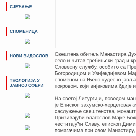
СЈЕЋАЊЕ
СПОМЕНИЦА
Свештена обитељ Манастира Дуж
НОВИ ВИДОСЛОВ
село и читав требињски град и кр
Словесну службу, особито са Пр
Богородицом и Увијекдијевом Ма
споменом на Њено чудесно јављ
ТЕОЛОГИЈА У
ЈАВНОЈ СФЕРИ
покровом, који вијековима бдије 
На светој Литургији, поводом ма
је Епископ захумско-херцеговачк
саслужење свештенства, монаштв
Призивајући благослов Мајке Бож
честитајући Славу, епископ Дими
помагачима при овом Манастиру,