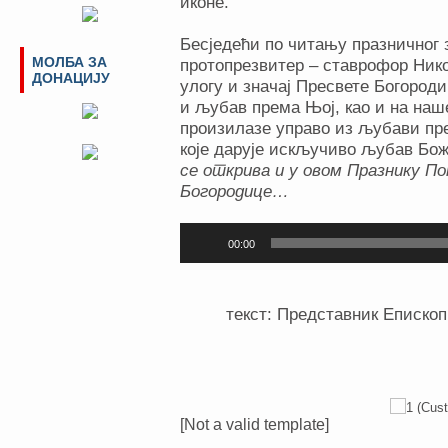
иконе.
Бесједећи по читању празничног 
МОЛБА ЗА
протопрезвитер – ставрофор Нико
ДОНАЦИЈУ
улогу и значај Пресвете Богород
и љубав према Њој, као и на наше
произилазе управо из љубави п
које дарује искључиво љубав Бож
се открива и у овом Празнику П
Богородице…
Прегледач
00:00
звучних
записа
текст: Представник Епископ
[Not a valid template]