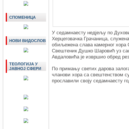
СПОМЕНИЦА
У седaмнaесту недјељу по Духов
Херцеговачка Грачаница, служена 
НОВИ ВИДОСЛОВ
обиљежена слава камерног хора С
Свештеник Душко Шаровић уз са
Авдаловића је извршио обред рез
ТЕОЛОГИЈА У
По примању светих дарова залог
ЈАВНОЈ СФЕРИ
чланови хора са свештенством су
прославили своју седамнаесту г