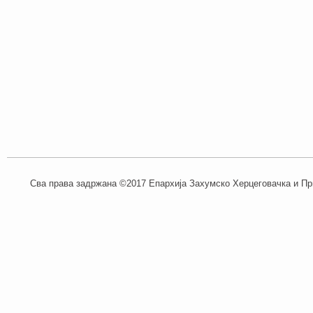
Сва права задржана ©2017 Епархија Захумско Херцеговачка и При