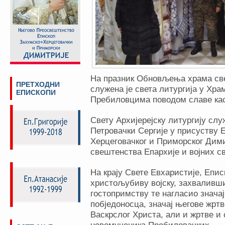
На празник Обновљења храма све
ПРЕТХОДНИ
служена је света литургија у Хр
ЕПИСКОПИ
Пребиловцима поводом славе ка
Свету Архијерејску литургију слу
Петровачки Сергије у присуству 
Херцеговачког и Приморског Дими
свештенства Епархије и војних с
На крају Свете Евхаристије, Епис
христољубиву војску, захваливш
гостопримству те нагласио значај
побједоносца, значај његове жрт
Васкрслог Христа, али и жртве и