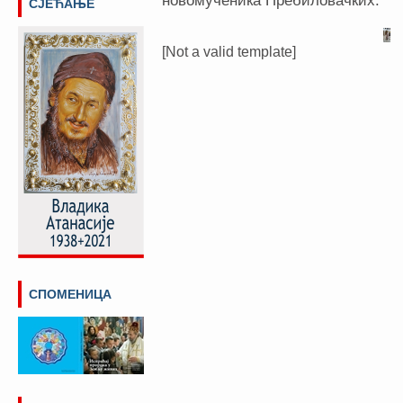
новомученика Пребиловачких.
СЈЕЋАЊЕ
[Not a valid template]
СПОМЕНИЦА