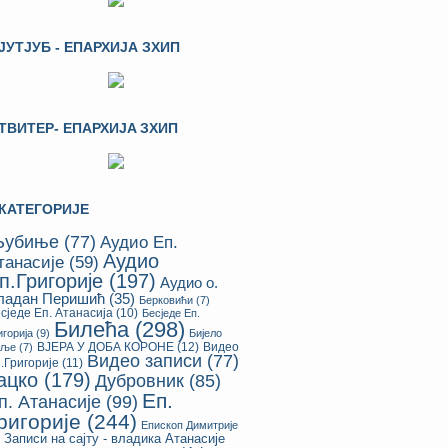
ЈУТЈУБ - ЕПАРХИЈА ЗХИП
ТВИТЕР- ЕПАРХИЈA ЗХИП
КАТЕГОРИЈЕ
убиње
(77)
Аудио Еп.
Аудио
танасије
(59)
п.Григорије
(197)
Аудио о.
ладан Перишић
(35)
Берковићи
(7)
сједе Еп. Атанасија
(10)
Бесједе Еп.
Билећа
(298)
игорија
(9)
Бијело
ВЈЕРА У ДОБА КОРОНЕ
(12)
Видео
оље
(7)
Видео записи
(77)
.Григорије
(11)
ацко
(179)
Дубровник
(85)
Еп.
п. Атанасије
(99)
ригорије
(244)
Епископ Димитрије
Записи на сајту - владика Атанасије