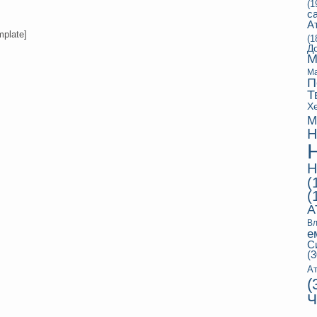
(1
с
А
mplate]
(1
Д
М
Ма
П
Т
Х
М
Н
Н
(
(
А
Вл
е
С
(3
Ат
(
Ч