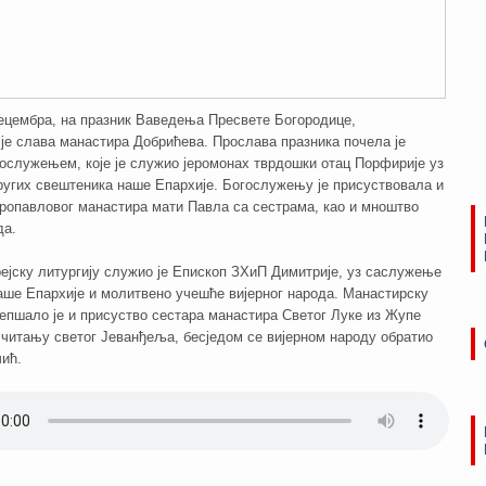
децембра, на празник Ваведења Пресвете Богородице,
је слава манастира Добрићева. Прослава празника почела је
ослужењем, које је служио јеромонах тврдошки отац Порфирије уз
угих свештеника наше Епархије. Богослужењу је присуствовала и
тропавловог манастира мати Павла са сестрама, као и мноштво
да.
ејску литургију служио је Епископ ЗХиП Димитрије, уз саслужење
аше Епархије и молитвено учешће вијерног народа. Манастирску
епшало је и присуство сестара манастира Светог Луке из Жупе
 читању светог Јеванђеља, бесједом се вијерном народу обратио
чић.