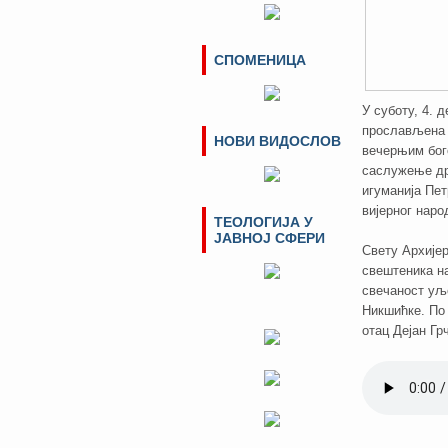
СПОМЕНИЦА
У суботу, 4. 
прослављена 
НОВИ ВИДОСЛОВ
вечерњим бог
саслужење др
игуманија Пе
вијерног наро
ТЕОЛОГИЈА У
ЈАВНОЈ СФЕРИ
Свету Архијер
свештеника н
свечаност уљ
Никшићке. По
отац Дејан Гр