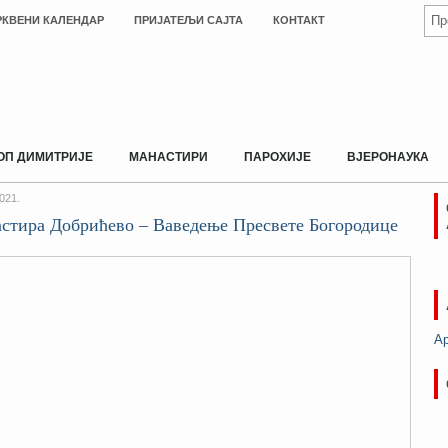
РКВЕНИ КАЛЕНДАР
ПРИЈАТЕЉИ САЈТА
КОНТАКТ
ОП ДИМИТРИЈЕ
МАНАСТИРИ
ПАРОХИЈЕ
ВЈЕРОНАУКА
021.
астира Добрићево – Ваведење Пресвете Богородице
А