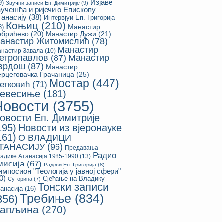
Изјаве
9)
Звучни записи Еп. Димитрије
(9)
аучешћа и ријечи о Епископу
танасију
(38)
Интервјуи Еп. Григорија
Коњиц
(210)
8)
Манастир
обрићево
(20)
Манастир Дужи
(21)
анастир Житомислић
(78)
Манастир
настир Завала
(10)
етропавлов
(87)
Манастир
врдош
(87)
Манастир
ерцеговачка Грачаница
(25)
Мостар
(447)
етковић
(71)
евесиње
(181)
Новости
(3755)
овости Еп. Димитрије
195)
Новости из вјеронауке
161)
О ВЛАДИЦИ
ТАНАСИЈУ
(96)
Предавања
Радио
адике Атанасија 1985-1990
(13)
мисија
(67)
Радови Еп. Григорија
(8)
импосион "Теологија у јавној сфери"
0)
Сјећање на Владику
Суторина
(7)
Тонски записи
анасија
(16)
Требиње
(834)
356)
апљина
(270)