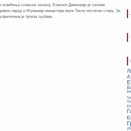
и освећења славског колача, Епископ Димитрије је топлим
равио народ и Игуманији манастира мати Текли честитао славу. За
уприличена је трпеза љубави.
Љ
А
Е
В
Бе
Гр
П
Еп
Г
Е
Г
(8)