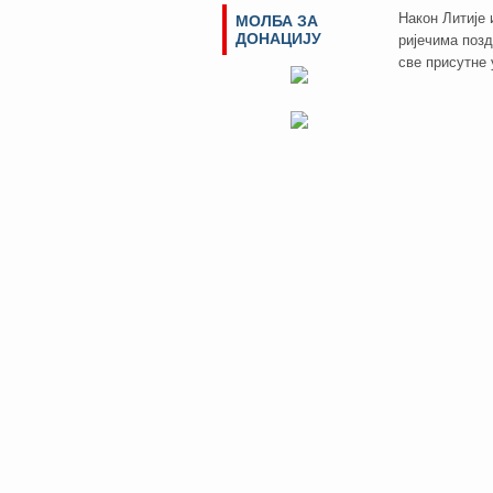
Након Литије 
МОЛБА ЗА
ДОНАЦИЈУ
ријечима позд
све присутне 