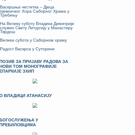
Васкршња честитка – Дјеца
пјевничког Хора Саборног Храма у
Требињу
На Велику суботу Владика Димитрије
служио Свету Литургију у Манастиру
Тврдош
Велика субота у Саборном храму
Радост Васкрса у Суторини
ПОЗИВ ЗА ПРИЈАВУ РАДОВА ЗА
НОВИ ТОМ МОНОГРАФИЈЕ
ЕПАРХИЈЕ ЗХИП
О ВЛАДИЦИ АТАНАСИЈУ
БОГОСЛУЖЕЊА У
ПРЕБИЛОВЦИМА