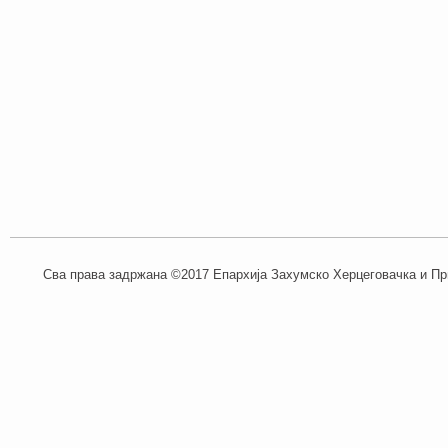
Сва права задржана ©2017 Епархија Захумско Херцеговачка и При