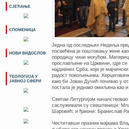
СЈЕЋАЊЕ
СПОМЕНИЦА
Једна од последњих Недеља пре
посвећена је поштовању жене као
НОВИ ВИДОСЛОВ
породицу чини могућом. Mатериц
прослављене на Црквини, гдје се 
најдивних Срба, који је мајчинск
радост покољењима. Херцеговачка
ТЕОЛОГИЈА У
ЈАВНОЈ СФЕРИ
како би Јован Дучић почивао у о
постала је једнако омиљена као 
Светом Литургијом началствовао 
саслуживали су свештеници: Мл
Шаровић; и ђакони: Бранислав Ра
Честитавши празник мајкама Влад