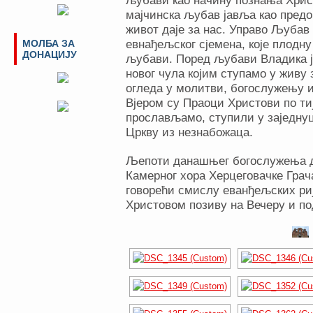
љубави као начину познања Хрис
мајчинска љубав јавља као предо
живот даје за нас. Управо Љубав
МОЛБА ЗА
евнађељског сјемена, које плодну
ДОНАЦИЈУ
љубави. Поред љубави Владика је
новог чула којим ступамо у живу з
огледа у молитви, богослужењу 
Вјером су Праоци Христови по тиј
прослављамо, ступили у заједну
Цркву из незнабожаца.
Љепоти данашњег богослужења д
Камерног хора Херцеговачке Грач
говорећи смислу еванђељских риј
Христовом позиву на Вечеру и под