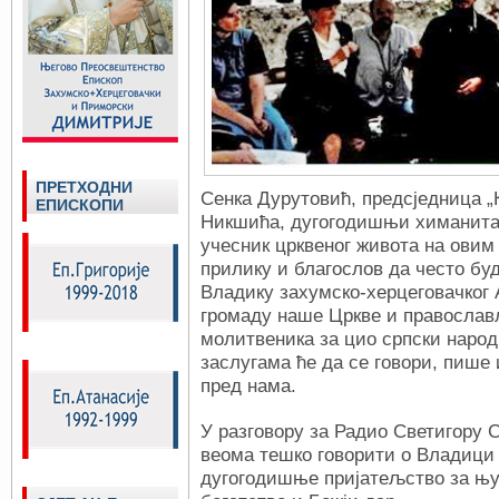
ПРЕТХОДНИ
Сенка Дурутовић, предсједница „
ЕПИСКОПИ
Никшића, дугогодишњи химанита
учесник црквеног живота на овим
прилику и благослов да често бу
Владику захумско-херцеговачког 
громаду наше Цркве и православ
молитвеника за цио српски народ 
заслугама ће да се говори, пише 
пред нама.
У разговору за Радио Светигору С
веома тешко говорити о Владици А
дугогодишње пријатељство за њу