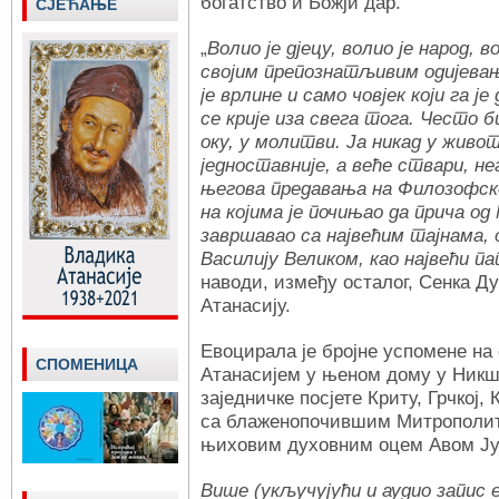
богатство и Божји дар.
СЈЕЋАЊЕ
„
Волио је дјецу, волио је народ, в
својим препознатљивим одијева
је врлине и само човјек који га ј
се крије иза свега тога. Често б
оку, у молитви. Ја никад у живо
једноставније, а веће ствари, нег
његова предавања на Филозофс
на којима је почињао да прича од 
завршавао са највећим тајнама, 
Василију Великом, као највећи п
наводи, између осталог, Сенка Д
Атанасију.
Евоцирала је бројне успомене на
СПОМЕНИЦА
Атанасијем у њеном дому у Никши
заједничке посјете Криту, Грчкој,
са блаженопочившим Митрополи
њиховим духовним оцем Авом Ј
Више (укључујући и аудио запис е