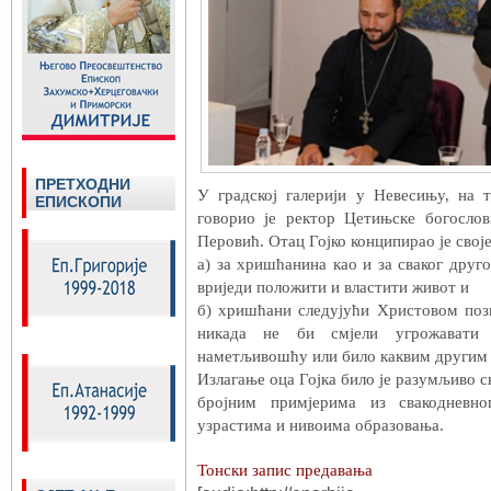
ПРЕТХОДНИ
У градској галерији у Невесињу, на 
ЕПИСКОПИ
говорио је ректор Цетињске богослов
Перовић. Отац Гојко конципирао је своје
а) за хришћанина као и за сваког друго
вриједи положити и властити живот и
б) хришћани следујући Христовом по
никада не би смјели угрожавати 
наметљивошћу или било каквим другим 
Излагање оца Гојка било је разумљиво с
бројним примјерима из свакодневн
узрастима и нивоима образовања.
Тонски запис предавања