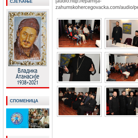
[audio:http://eparhija-
СЈЕЋАЊЕ
zahumskohercegovacka.com/audio/p
СПОМЕНИЦА