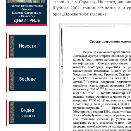
завршио је у Сарајеву. На стогодишњ
Љубиње 2002. године осмислио је и ур
број „Просветиног гласника“.