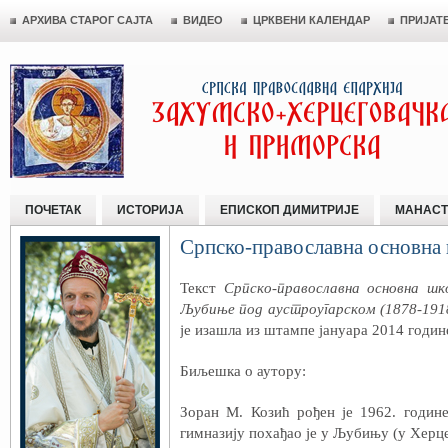
АРХИВА СТАРОГ САЈТА
ВИДЕО
ЦРКВЕНИ КАЛЕНДАР
ПРИЈАТ
ПОЧЕТАК
ИСТОРИЈА
ЕПИСКОП ДИМИТРИЈЕ
МАНАСТ
Српско-православна основна 
Текст
Српско-православна основна шк
Љубиње под аустроугарском (1878-191
је изашла из штампе јануара 2014 годин
Биљешка о аутору:
Зоран М. Козић рођен је 1962. годин
гимназију похађао је у Љубињу (у Хер