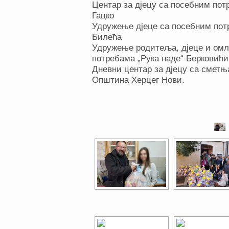
Центар за дјецу са посебним пот
Гацко
Удружење дјеце са посебним пот
Билећа
Удружење родитеља, дјеце и ом
потребама „Рука наде“ Берковићи
Дневни центар за дјецу са сметњ
Општина Херцег Нови.