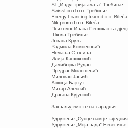
SL „Индустрија алата“ Требиње
Swisslion d.o.o. Требиње
Energy financing team d.o.o. Bileća
Nik prom d.o.o. Bileća
Психолог Ивана Пешикан са дје
Школа Требиње
Јована Круљ
Радмила Комненовић
Немања Столица
Илија Кашиковић
Далиборка Рудан
Предраг Mилошевић
Милован Јањић
Анкица Барзут
Митар Алексић
Драгана Кујунџић
Захваљујемо се на сарадњи:
Удружење „Сунце нам је заједни
Удружење „Моја нада“ Невесиње