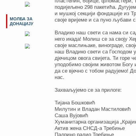
пластелин, бојице, фломастери,
подијељено 298 пакетића. Дугујем
и мушкој секцији фондације из Т
МОЛБА ЗА
своје вријеме и са пуно љубави 
ДОНАЦИЈУ
Владико наш свети са нама си са
него икада! Молиш се за своју Хер
своје маслињаке, винограде, свој
наш Владико свети са Господом 
дјечицом овога свијета. Ти горе ч
уподобимо својим животом Богу 
да се вјечно с тобом радујемо! Д
нас.
Захваљујемо се за прилоге:
Тијана Бошковић
Милутин и Владан Мастиловић
Саша Вујовић
Хуманитарна организација „Краји
Актив жена СНСД-а Требиње
Падрино радио Требиње