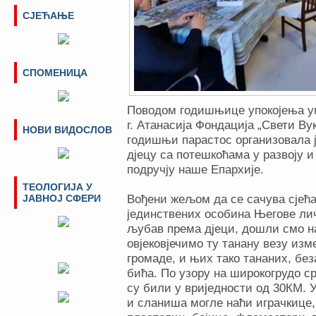
СЈЕЋАЊЕ
СПОМЕНИЦА
Поводом годишњице упокојења у
г. Атанасија Фондација „Свети В
НОВИ ВИДОСЛОВ
годишњи парастос организовала је
дјецу са потешкоћама у развоју и
подручју наше Епархије.
ТЕОЛОГИЈА У
ЈАВНОЈ СФЕРИ
Вођени жељом да се сачува сјећа
јединствених особина Његове лич
љубав према дјеци, дошли смо на
овјековјечимо ту танану везу изм
громаде, и њих тако тананих, бе
бића. По узору на широкогрудо с
су били у вриједности од 30КМ. 
и сланиша могле наћи играчкице,