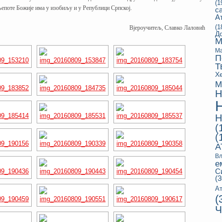
(1
љепоте Божије има у изобиљу и у Републици Српској.
с
А
(1
Вјероучитељ, Славко Лаловић
Д
М
Ма
П
Т
Х
М
Н
Н
(
(
А
Вл
е
С
(3
Ат
(
Ч