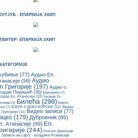
ЈУТЈУБ - ЕПАРХИЈА ЗХИП
ТВИТЕР- ЕПАРХИЈA ЗХИП
КАТЕГОРИЈЕ
убиње
(77)
Аудио Еп.
Аудио
танасије
(59)
п.Григорије
(197)
Аудио о.
ладан Перишић
(35)
Берковићи
(7)
сједе Еп. Атанасија
(10)
Бесједе Еп.
Билећа
(298)
игорија
(9)
Бијело
ВЈЕРА У ДОБА КОРОНЕ
(12)
Видео
оље
(7)
Видео записи
(77)
.Григорије
(11)
ацко
(179)
Дубровник
(85)
Еп.
п. Атанасије
(99)
ригорије
(244)
Епископ Димитрије
Записи на сајту - владика Атанасије