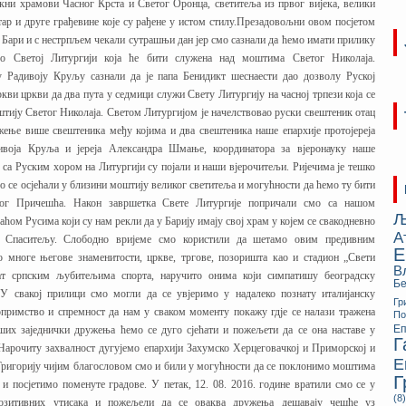
кни храмови Часног Крста и Светог Оронца, светитеља из првог вијека, велики
ар и друге грађевине које су рађене у истом стилу.Презадовољни овом посјетом
у Бари и с нестрпљем чекали сутрашњи дан јер смо сазнали да ћемо имати прилику
мо Светој Литургији која ће бити служена над моштима Светог Николаја.
у Радивоју Круљу сазнали да је папа Бенидикт шеснаести дао дозволу Руској
кви цркви да два пута у седмици служи Свету Литургију на часној трпези која се
штију Светог Николаја. Светом Литургијом је начелствовао руски свештеник отац
жење више свештеника међу којима и два свештеника наше епархије протојереја
ивоја Круља и јереја Александра Шмање, координатора за вјеронауку наше
о са Руским хором на Литургији су појали и наши вјерочитељи. Ријечима је тешко
о се осјећали у близини моштију великог светитеља и могућности да ћемо ту бити
тог Причешћа. Након завршетка Свете Литургије попричали смо са нашом
Љ
ћом Русима који су нам рекли да у Барију имају свој храм у којем се свакодневно
А
а Спаситељу. Слободно вријеме смо користили да шетамо овим предивним
Е
о многе његове знаменитости, цркве, тргове, позоришта као и стадион „Свети
В
ат српским љубитељима спорта, наручито онима који симпатишу београдску
Бе
 У свакој прилици смо могли да се увјеримо у надалеко познату италијанску
Гр
опримство и спремност да нам у сваком моменту покажу гдје се налази тражена
П
Еп
ших заједнички дружења ћемо се дуго сјећати и пожељети да се она наставе у
Г
. Нарочиту захвалност дугујемо епархији Захумско Херцеговачкој и Приморској и
Е
ригорију чијим благословом смо и били у могућности да се поклонимо моштима
Г
 и посјетимо поменуте градове. У петак, 12. 08. 2016. године вратили смо се у
(8)
озитивних утисака и пожељели да се оваква дружења дешавају чешће уз