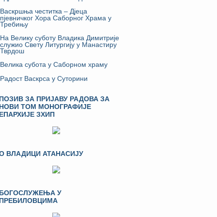
Васкршња честитка – Дјеца
пјевничког Хора Саборног Храма у
Требињу
На Велику суботу Владика Димитрије
служио Свету Литургију у Манастиру
Тврдош
Велика субота у Саборном храму
Радост Васкрса у Суторини
ПОЗИВ ЗА ПРИЈАВУ РАДОВА ЗА
НОВИ ТОМ МОНОГРАФИЈЕ
ЕПАРХИЈЕ ЗХИП
О ВЛАДИЦИ АТАНАСИЈУ
БОГОСЛУЖЕЊА У
ПРЕБИЛОВЦИМА