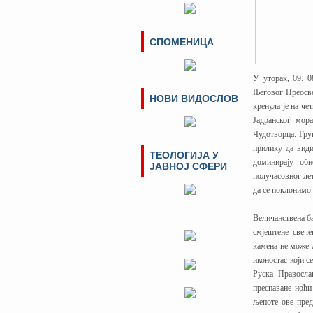
СПОМЕНИЦА
У уторак, 09. 0
Његовог Преосве
НОВИ ВИДОСЛОВ
кренула је на ч
Јадранског мор
Чудотворца. Гру
прилику да види
ТЕОЛОГИЈА У
доминирају об
ЈАВНОЈ СФЕРИ
получасовног ле
да се поклонимо
Величанствена ба
смјештене свече
камена не може д
иконостас који с
Руска Правосла
преспаване ноћи
љепоте ове пред