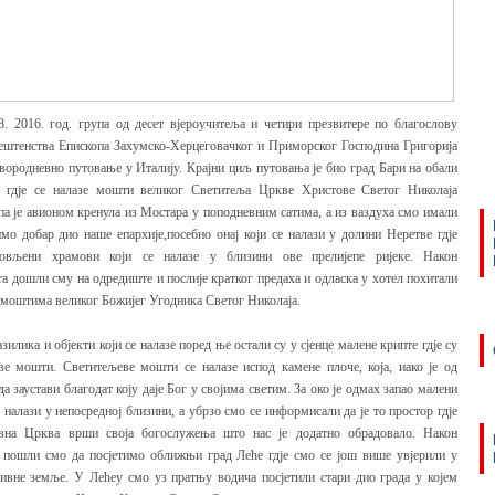
8. 2016. год. група од десет вјероучитеља и четири презвитере по благослову
штенства Епископа Захумско-Херцеговачког и Приморског Господина Григорија
етвородневно путовање у Италију. Крајни циљ путовања је био град Бари на обали
а гдје се налазе мошти великог Светитеља Цркве Христове Светог Николаја
па је авионом кренула из Мостара у поподневним сатима, а из ваздуха смо имали
мо добар дио наше епархије,посебно онај који се налази у долини Неретве гдје
новљени храмови који се налазе у близини ове прелијепе ријеке. Након
та дошли сму на одредиште и послије кратког предаха и одласка у хотел похитали
 моштима великог Божијег Угодника Светог Николаја.
зилика и објекти који се налазе поред ње остали су у сјенце малене крипте гдје су
ве мошти. Светитељеве мошти се налазе испод камене плоче, која, иако је од
а заустави благодат коју даје Бог у својима светим. За око је одмах запао малени
е налази у непосредној близини, а убрзо смо се информисали да је то простор гдје
вна Црква врши своја богослужења што нас је додатно обрадовало. Након
 пошли смо да посјетимо оближњи град Леће гдје смо се још више увјерили у
ивне земље. У Лећеу смо уз пратњу водича посјетили стари дио града у којем