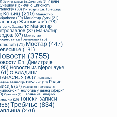
Изјаве
9)
Звучни записи Еп. Димитрије
(9)
аучешћа и ријечи о Епископу
танасију
(38)
Интервјуи Еп. Григорија
Коњиц
(210)
8)
Манастир
обрићево
(20)
Манастир Дужи
(21)
анастир Житомислић
(78)
Манастир
настир Завала
(10)
етропавлов
(87)
Манастир
врдош
(87)
Манастир
ерцеговачка Грачаница
(25)
Мостар
(447)
етковић
(71)
евесиње
(181)
Новости
(3755)
овости Еп. Димитрије
195)
Новости из вјеронауке
161)
О ВЛАДИЦИ
ТАНАСИЈУ
(96)
Предавања
Радио
адике Атанасија 1985-1990
(13)
мисија
(67)
Радови Еп. Григорија
(8)
импосион "Теологија у јавној сфери"
0)
Сјећање на Владику
Суторина
(7)
Тонски записи
анасија
(16)
Требиње
(834)
356)
апљина
(270)