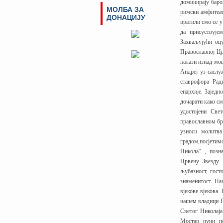
доминирају баро
МОЛБА ЗА
римски амфитеат
ДОНАЦИЈУ
вратили смо се 
да присуствује
Захваљујући оц
Православној Цр
налази изнад мо
Андреј уз саслу
ставрофора Рад
епархије. Заједн
дочарати како см
удостојени Све
православном бра
узноси молитв
градом,посјетим
Никола“ , позн
Црвену Звезду.
љубазност, гост
знаменитост. На
вјекове вјекова
нашем владици Г
Светог Николаја
Мостар пуни п