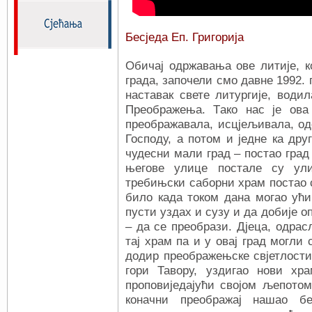
Бесједа Еп. Григорија
Обичај одржавања ове литије, к
града, започели смо давне 1992. г
наставак свете литургије, водил
Преображења. Tако нас је ова
преображавала, исцјељивала, од
Господу, а потом и једне ка дру
чудесни мали град – постао град
његове улице постале су ули
требињски саборни храм постао ст
било када током дана могао ући
пусти уздах и сузу и да добије о
– да се преобрази. Дјеца, одрас
тај храм па и у овај град могли с
додир преображењске свјетлости.
гори Тавору, уздигао нови хра
проповиједајући својом љепотом
коначни преображај нашао б