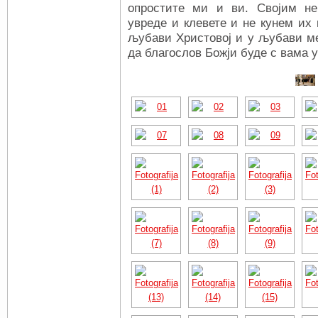
опростите ми и ви. Својим н
увреде и клевете и не кунем их
љубави Христовој и у љубави ме
да благослов Божји буде с вама у