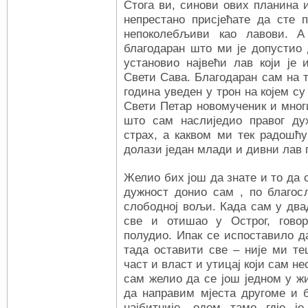
Стога ви, синови ових планина и
непрестано присјећате да сте 
непоколебљиви као лавови. А
благодаран што ми је допустио д
установио највећи лав који је
Свети Сава. Благодаран сам на т
година уведен у трон на којем с
Свети Петар новомученик и мног
што сам наслиједио правог дух
страх, а каквом ми тек радошћу
долази један млади и дивни лав 
Желио бих још да знате и то да 
дужност донио сам , по благосл
слободној вољи. Када сам у двад
све и отишао у Острог, гово
полудио. Ипак се испоставило д
тада оставити све – није ми те
част и власт и утицај који сам н
сам желио да се још једном у ж
да направим мјеста другоме и 
најбитније, одем тамо гдје 