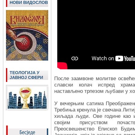
НОВИ ВИДОСЛОВ
ТЕОЛОГИЈА У
ЈАВНОЈ СФЕРИ
После заамвоне молитве освећен
славски колач испред храм
настављено трпезом љубави у хо
У вечерњим сатима Преображењ
Требиња кренула је свечана Литиј
хиљада људи. Ове године као 
својим присуством почас
Преосвешенство Епископ Буди