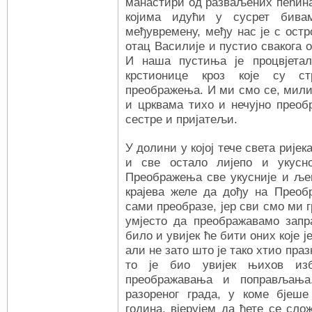
манастири од разваљених пећина
којима идући у сусрет бивам
међувремену, међу нас је с ост
отац Василије и пустио свакога о
И наша пустиња је процвјетал
крстионице кроз које су с
преображења. И ми смо се, мили
и црквама тихо и нечујно преоб
сестре и пријатељи.
У долини у којој тече света ријек
и све остало лијепо и укусно
Преображења све укусније и ље
крајева желе да дођу на Прео
сами преобразе, јер сви смо ми г
умјесто да преображавамо запра
било и увијек ће бити оних које
али не зато што је тако хтио пра
то је био увијек њихов из
преображавања и поправљања
разореног града, у коме бјеше
година, вјерујем да ћете се сло