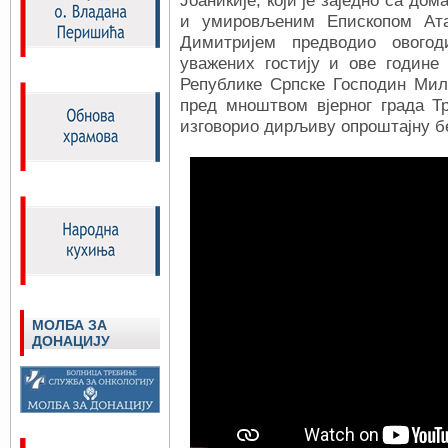
Јоаникије, који је заједно са до
и умировљеним Епископом Ата
Димитријем предводио ового
уважених гостију и ове године
Републике Српске Господин Мило
пред мноштвом вјерног града Тр
изговорио дирљиву опроштајну бе
МОЛБА ЗА
ДОНАЦИЈУ