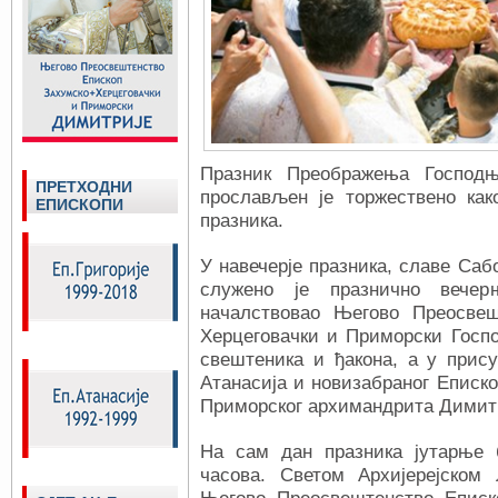
Празник Преображења Господ
ПРЕТХОДНИ
прослављен је торжествено как
ЕПИСКОПИ
празника.
У навечерје празника, славе Саб
служено је празнично вечер
началствовао Његово Преосвеш
Херцеговачки и Приморски Госпо
свештеника и ђакона, а у прис
Атанасија и новизабраног Еписко
Приморског архимандрита Димит
На сам дан празника јутарње 
часова. Светом Архијерејском 