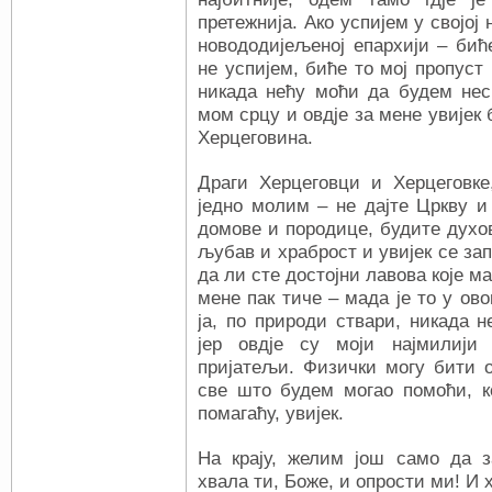
претежнија. Ако успијем у својој
новододијељеној епархији – биће
не успијем, биће то мој пропуст 
никада нећу моћи да будем нес
мом срцу и овдје за мене увијек 
Херцеговина.
Драги Херцеговци и Херцеговке
једно молим – не дајте Цркву и
домове и породице, будите духов
љубав и храброст и увијек се зап
да ли сте достојни лавова које м
мене пак тиче – мада је то у ов
ја, по природи ствари, никада 
јер овдје су моји најмилији
пријатељи. Физички могу бити о
све што будем могао помоћи, ко
помагаћу, увијек.
На крају, желим још само да з
хвала ти, Боже, и опрости ми! И 