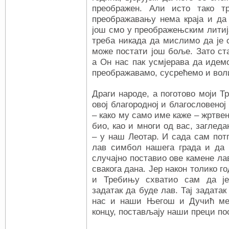
преображен. Али исто тако 
преображавању нема краја и да 
још смо у преображењским литиј
треба никада да мислимо да је 
може постати још боље. Зато ст
а Он нас пак усмјерава да идемо
преображавамо, сусрећемо и воли
Драги народе, а поготово моји Т
овој благородној и благословено
– како му само име каже – жртве
био, као и многи од вас, заглед
– у наш Леотар. И сада сам потп
лав симбол нашега града и да 
случајно поставио ове камене ла
свакога дана. Јер након толико 
и Требињу схватио сам да је
задатак да буде лав. Тај задата
нас и наши Његош и Дучић међ
концу, постављају наши преци по