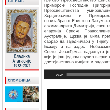
Његово Преосвештенство Еписк
СЈЕЋАЊЕ
Приморски Господин Григори
Преосвештенства умировље
Херцеговачког и Приморско
новизабраног Епископа Захумско
архимандрита Димитрија, свеште
епархија Српске Православ
Аустралије. Црква је била преп
сабрао да заједничари у Тијелу
Божију и на радост Небоземн
Светог Јеванђеља, надахнуто је
који је још једном поучио вјерни
достојанствено живјети и радоват
Прегледач
00:00
звучних
СПОМЕНИЦА
записа