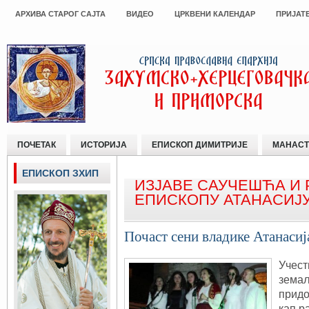
АРХИВА СТАРОГ САЈТА
ВИДЕО
ЦРКВЕНИ КАЛЕНДАР
ПРИЈАТ
ПОЧЕТАК
ИСТОРИЈА
ЕПИСКОП ДИМИТРИЈЕ
МАНАСТ
ЕПИСКОП ЗХИП
ИЗЈАВЕ САУЧЕШЋА И 
ЕПИСКОПУ АТАНАСИЈ
Почаст сени владике Атанаси
Учест
земаљ
придо
кап р