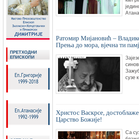
једин
Атана
Ратомир Мијановић – Владико
Прења до мора, вјечна ти памј
ПРЕТХОДНИ
ЕПИСКОПИ
Зајез
синов
Зажуб
сузе к
Христос Васкрсе, достоблаже
Царство Божије!
Са су
блаже