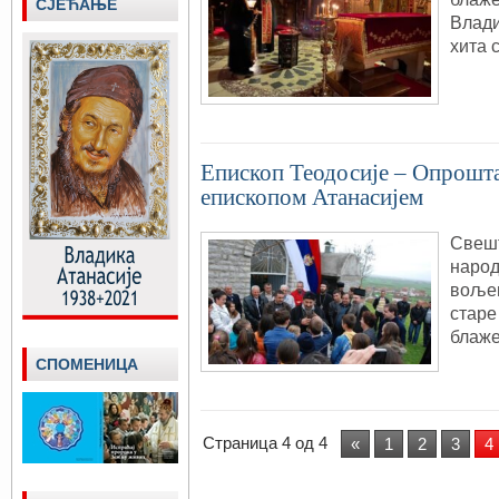
СЈЕЋАЊЕ
Влади
хита 
Епископ Теодосије – Опрошт
епископом Атанасијем
Свешт
народ
вољен
старе
блаже
СПОМЕНИЦА
Страница 4 од 4
«
1
2
3
4